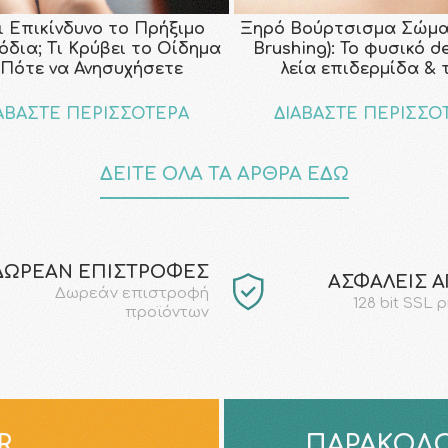
ι Επικίνδυνο το Πρήξιμο
Ξηρό Βούρτσισμα Σώμα
όδια; Τι Κρύβει το Οίδημα
Brushing): Το φυσικό d
 Πότε να Ανησυχήσετε
λεία επιδερμίδα & 
ΑΒΑΣΤΕ ΠΕΡΙΣΣΟΤΕΡΑ
ΔΙΑΒΑΣΤΕ ΠΕΡΙΣΣΟ
ΔΕΙΤΕ ΟΛΑ ΤΑ ΑΡΘΡΑ ΕΔΩ
ΔΩΡΕΑΝ ΕΠΙΣΤΡΟΦΕΣ
AΣΦΑΛΕΙΣ 
Δωρεάν επιστροφή
128 bit SSL 
προϊόντων
R
ΠΑΡΑΚΟΛΟ