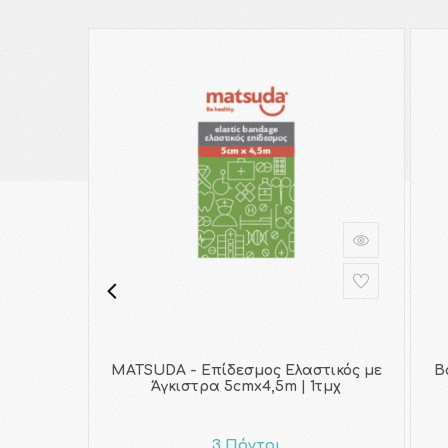
MATSUDA - Επίδεσμος Ελαστικός με
B
Άγκιστρα 5cmx4,5m | 1τμχ
3 Πόντοι