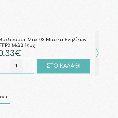
Barbeador Max-02 Μάσκα Ενηλίκων
FFP2 Μώβ 1τμχ
0.33€
ΣΤΟ ΚΑΛΑΘΙ
άσω