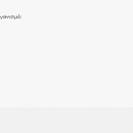
γανισμό: