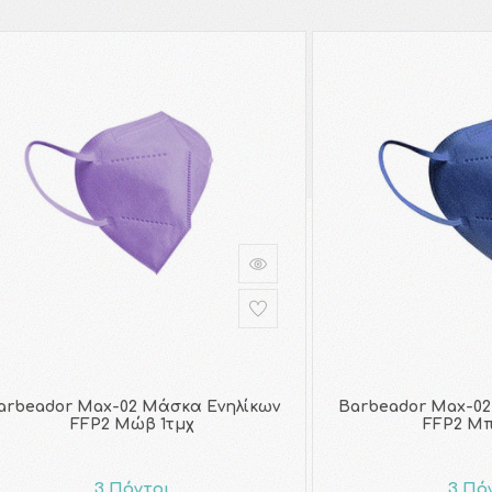
arbeador Max-02 Μάσκα Ενηλίκων
Barbeador Max-02
FFP2 Μώβ 1τμχ
FFP2 Μπ
3 Πόντοι
3 Πό