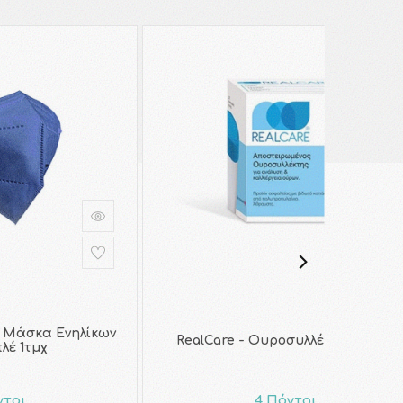
 Μάσκα Ενηλίκων
RealCare - Ουροσυλλέκτης | 1τμχ
λέ 1τμχ
ντοι
4 Πόντοι