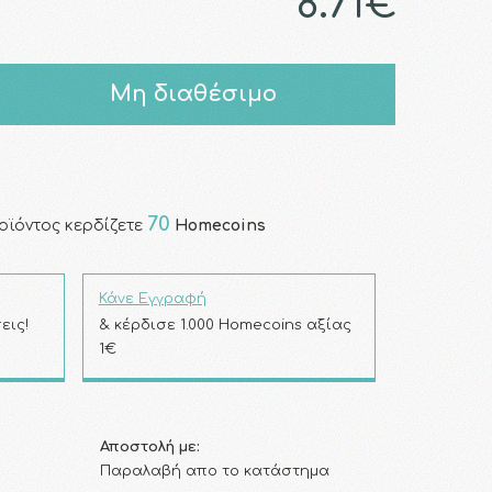
8.71€
Μη διαθέσιμο
70
οϊόντος κερδίζετε
Homecoins
Κάνε Εγγραφή
εις!
& κέρδισε 1.000 Homecoins αξίας
1€
Αποστολή με:
Παραλαβή απο το κατάστημα