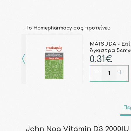
Τo Homepharmacy σας προτείνει:
MATSUDA - Επί
Άγκιστρα 5cmx
0.31€
Πε
John Noa Vitamin D3 2000IU