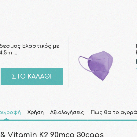
δεσμος Ελαστικός με
4,5m …
ΣΤΟ ΚΑΛΑΘΙ
ριγραφή
Χρήση
Αξιολογήσεις
Πως θα το αγορ
 & Vitamin K2 90mcg 30caps