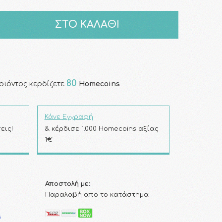
ΣΤΟ ΚΑΛΑΘΙ
80
οϊόντος κερδίζετε
Homecoins
Κάνε Εγγραφή
εις!
& κέρδισε 1.000 Homecoins αξίας
1€
Αποστολή με:
Παραλαβή απο το κατάστημα