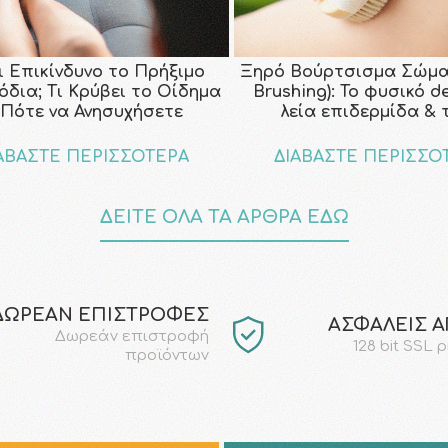
ι Επικίνδυνο το Πρήξιμο
Ξηρό Βούρτσισμα Σώμα
όδια; Τι Κρύβει το Οίδημα
Brushing): Το φυσικό d
 Πότε να Ανησυχήσετε
λεία επιδερμίδα & 
ΑΒΑΣΤΕ ΠΕΡΙΣΣΟΤΕΡΑ
ΔΙΑΒΑΣΤΕ ΠΕΡΙΣΣΟ
ΔΕΙΤΕ ΟΛΑ ΤΑ ΑΡΘΡΑ ΕΔΩ
ΔΩΡΕΑΝ ΕΠΙΣΤΡΟΦΕΣ
AΣΦΑΛΕΙΣ 
Δωρεάν επιστροφή
128 bit SSL 
προϊόντων