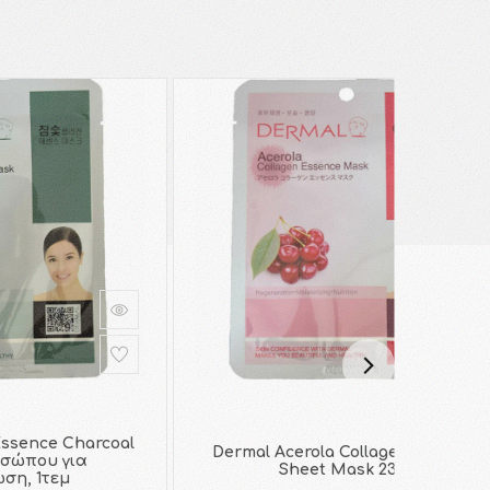
Essence Charcoal
Dermal Acerola Collagen Essence
σώπου για
Sheet Mask 23gr
ση, 1τεμ