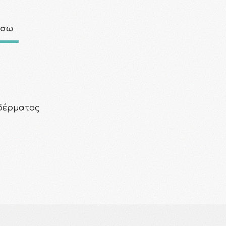
άσω
 δέρματος