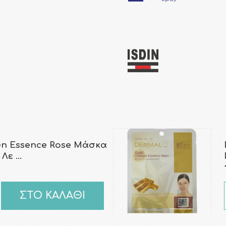
en Essence Rose Μάσκα
 Λε …
ΣΤΟ ΚΑΛΑΘΙ