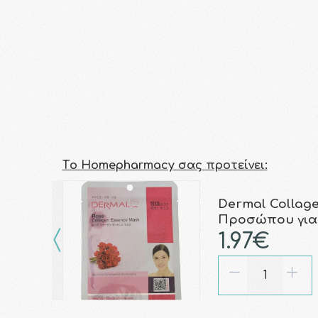
Τo Homepharmacy σας προτείνει:
Dermal Collag
Προσώπου για
1.97€