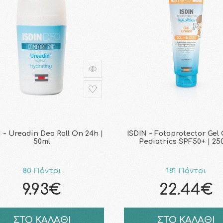
 - Ureadin Deo Roll On 24h |
ISDIN - Fotoprotector Gel
50ml
Pediatrics SPF50+ | 25
80 Πόντοι
181 Πόντοι
9.93€
22.44€
ΣΤΟ ΚΑΛΑΘΙ
ΣΤΟ ΚΑΛΑΘΙ