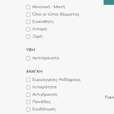
Κανονική - Μικτή
Όλοι οι τύποι δέρματος
Ευαίσθητη
Λιπαρή
Ξηρή
ΥΦΗ
Λεπτόρευστη
ΑΝΑΓΚΗ
Ευρυαγγείες-Ροδόχρους
Λιπαρότητα
Αντιγήρανση
Fusi
Πανάδες
Ενυδάτωση