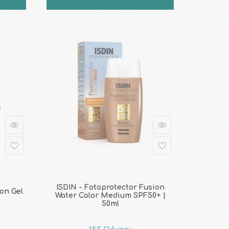
ISDIN - Fotoprotector Fusion
ion Gel
Water Color Medium SPF50+ |
l
50ml