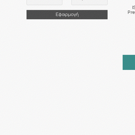
I
Pre
Εφαρμογή