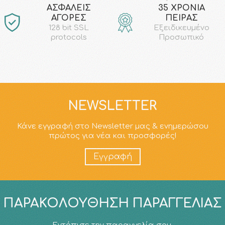
AΣΦΑΛΕΙΣ
35 ΧΡΟΝΙΑ
ΑΓΟΡΕΣ
ΠΕΙΡΑΣ
128 bit SSL
Εξειδικευμένο
protocols
Προσωπικό
NEWSLETTER
Κάνε εγγραφή στο Newsletter μας & ενημερώσου
πρώτος για νέα και προσφορές!
Εγγραφή
ΠΑΡΑΚΟΛΟΎΘΗΣΗ ΠΑΡΑΓΓΕΛΊΑΣ