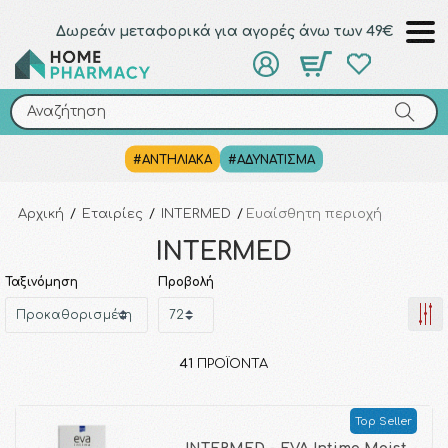
Δωρεάν μεταφορικά για αγορές άνω των 49€
Αναζήτηση
Αναζήτηση
#ΑΝΤΗΛΙΑΚΑ
#ΑΔΥΝΑΤΙΣΜΑ
Αρχική
/
Εταιρίες
/
INTERMED
/
Ευαίσθητη περιοχή
INTERMED
Ταξινόμηση
Προβολή
41
ΠΡΟΪΌΝΤΑ
Top Seller