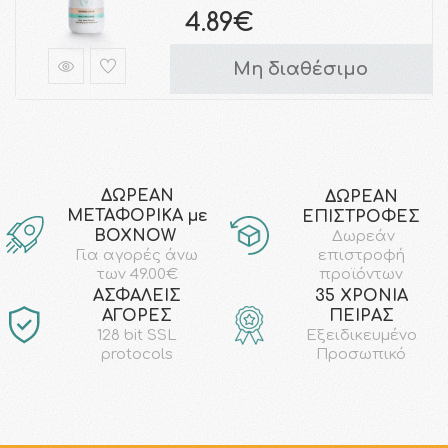
4.89€
Μη διαθέσιμο
ΔΩΡΕΑΝ
ΔΩΡΕΑΝ
ΜΕΤΑΦΟΡΙΚΑ με
ΕΠΙΣΤΡΟΦΕΣ
ΒΟΧΝΟW
Δωρεάν
επιστροφή
Για αγορές άνω
προϊόντων
των 49.00€
AΣΦΑΛΕΙΣ
35 ΧΡΟΝΙΑ
ΑΓΟΡΕΣ
ΠΕΙΡΑΣ
128 bit SSL
Εξειδικευμένο
protocols
Προσωπικό