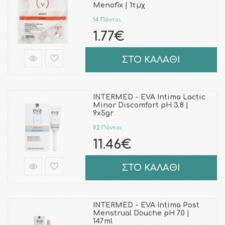
Menofix | 1τμχ
14 Πόντοι
1.77€
ΣΤΟ ΚΑΛΑΘΙ
INTERMED - EVA Intima Lactic
Minor Discomfort pH 3.8 |
9x5gr
92 Πόντοι
11.46€
ΣΤΟ ΚΑΛΑΘΙ
INTERMED - EVA Intima Post
Menstrual Douche pH 7.0 |
147ml