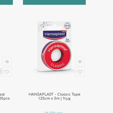
sal
HANSAPLAST - Classic Tape
20pcs
1.25cm x 5m | 1τμχ