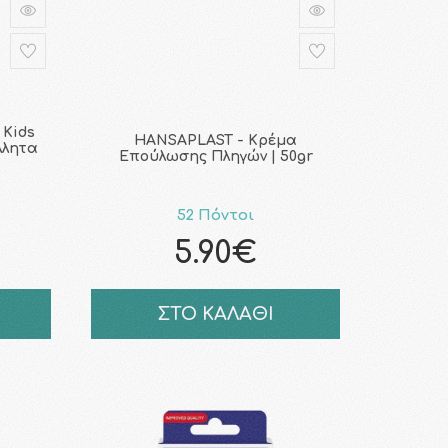
 Kids
HANSAPLAST - Κρέμα
λλητα
Επούλωσης Πληγών | 50gr
52 Πόντοι
5.90€
ΣΤΟ ΚΑΛΑΘΙ