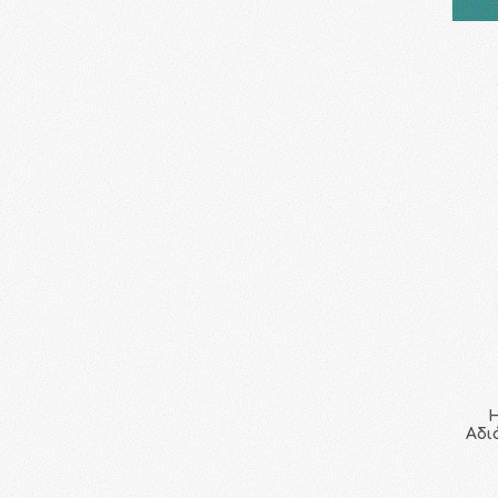
H
Αδι