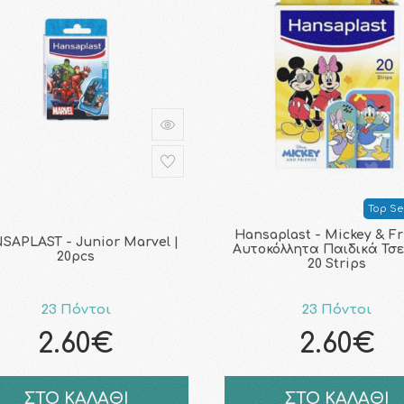
Top Sel
Hansaplast - Mickey & F
SAPLAST - Junior Marvel |
Αυτοκόλλητα Παιδικά Τσ
20pcs
20 Strips
23 Πόντοι
23 Πόντοι
2.60€
2.60€
ΣΤΟ ΚΑΛΑΘΙ
ΣΤΟ ΚΑΛΑΘΙ