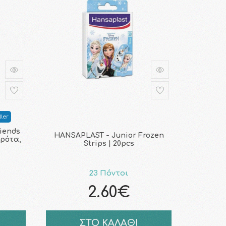
ler
riends
HANSAPLAST - Junior Frozen
ερότα,
Strips | 20pcs
23 Πόντοι
2.60€
ΣΤΟ ΚΑΛΑΘΙ