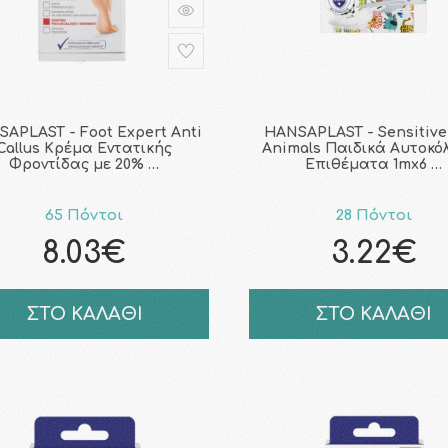
APLAST - Foot Expert Anti
HANSAPLAST - Sensitive
Callus Κρέμα Εντατικής
Animals Παιδικά Αυτοκό
Φροντίδας με 20% …
Επιθέματα 1mx6 …
65 Πόντοι
28 Πόντοι
8.03€
3.22€
ΣΤΟ ΚΑΛΑΘΙ
ΣΤΟ ΚΑΛΑΘΙ