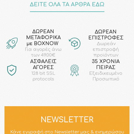
ΔΕΙΤΕ ΟΛΑ ΤΑ ΑΡΘΡΑ ΕΔΩ
ΔΩΡΕΑΝ
ΔΩΡΕΑΝ
ΜΕΤΑΦΟΡΙΚΑ
ΕΠΙΣΤΡΟΦΕΣ
με ΒΟΧΝΟW
Δωρεάν
επιστροφή
Για αγορές άνω
προϊόντων
των 49.00€
AΣΦΑΛΕΙΣ
35 ΧΡΟΝΙΑ
ΑΓΟΡΕΣ
ΠΕΙΡΑΣ
128 bit SSL
Εξειδικευμένο
protocols
Προσωπικό
NEWSLETTER
Κάνε εγγραφή στο Newsletter μας & ενημερώσου