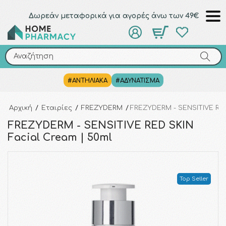
Δωρεάν μεταφορικά για αγορές άνω των 49€
Αναζήτηση
Αναζήτηση
#ΑΝΤΗΛΙΑΚΑ
#ΑΔΥΝΑΤΙΣΜΑ
Αρχική
/
Εταιρίες
/
FREZYDERM
/
FREZYDERM - SENSITIVE RED
FREZYDERM - SENSITIVE RED SKIN
Facial Cream | 50ml
Top Seller