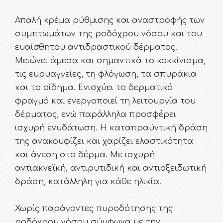
Απαλή κρέμα ρύθμισης και αναστροφής των
συμπτωμάτων της ροδόχρου νόσου και του
ευαίσθητου αντιδραστικού δέρματος.
Μειώνει άμεσα και σημαντικά τo κοκκίνισμα,
τις ευρυαγγείες, τη φλόγωση, τα σπυράκια
και το οίδημα. Ενισχύει το δερματικό
φραγμό και ενεργοποιεί τη λειτουργία του
δέρματος, ενώ παράλληλα προσφέρει
ισχυρή ενυδάτωση. Η καταπραϋντική δράση
της ανακουφίζει και χαρίζει ελαστικότητα
και άνεση στο δέρμα. Με ισχυρή
αντιακνεϊκή, αντιρυτιδική και αντιοξειδωτική
δράση, κατάλληλη για κάθε ηλικία.
Χωρίς παράγοντες πυροδότησης της
ροδόχρου νόσου σύμφωνα με την