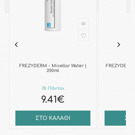
FREZYDERM - Micellar Water |
FREZYDERM - 
200ml
76 Πόντοι
7
9.41€
ΣΤΟ ΚΑΛΑΘΙ
ΣΤ