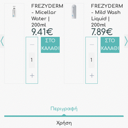
FREZYDERM
FREZYDERM
- Micellar
- Mild Wash
Water |
Liquid |
200ml
200ml
9.41€
7.89€
ΣΤΟ
ΣΤΟ
ΚΑΛΑΘΙ
ΚΑΛΑΘΙ
Περιγραφή
Χρήση