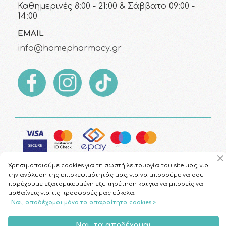
Καθημερινές 8:00 - 21:00 & Σάββατο 09:00 -
14:00
EMAIL
info@homepharmacy.gr
Χρησιμοποιούμε cookies για τη σωστή λειτουργία του site μας, για
την ανάλυση της επισκεψιμότητάς μας, για να μπορούμε να σου
παρέχουμε εξατομικευμένη εξυπηρέτηση και για να μπορείς να
μαθαίνεις για τις προσφορές μας εύκολα!
Copyright © 2026
HomePharmacy.gr
Ναι, αποδέχομαι μόνο τα απαραίτητα cookies >
Ναι, τα αποδέχομαι