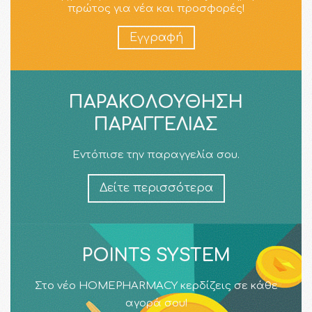
πρώτος για νέα και προσφορές!
Εγγραφή
ΠΑΡΑΚΟΛΟΎΘΗΣΗ
ΠΑΡΑΓΓΕΛΊΑΣ
Εντόπισε την παραγγελία σου.
Δείτε περισσότερα
POINTS SYSTEM
Στο νέο HOMEPHARMACY κερδίζεις σε κάθε
αγορά σου!