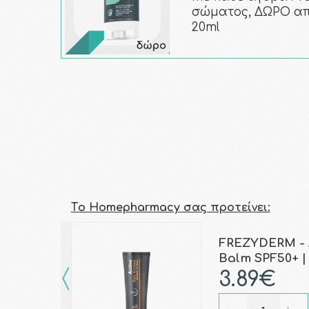
σώματος, ΔΩΡΟ απο
20ml
Τo Homepharmacy σας προτείνει:
FREZYDERM - A
Balm SPF50+ | 
3.89€