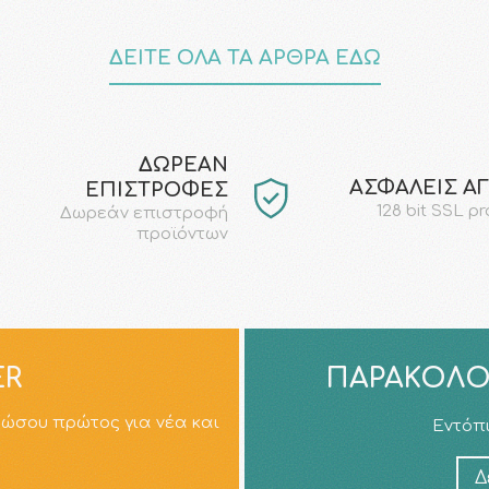
ΔΕΙΤΕ ΟΛΑ ΤΑ ΑΡΘΡΑ ΕΔΩ
ΔΩΡΕΑΝ
AΣΦΑΛΕΙΣ Α
ΕΠΙΣΤΡΟΦΕΣ
128 bit SSL p
Δωρεάν επιστροφή
προϊόντων
ER
ΠΑΡΑΚΟΛΟ
ρώσου πρώτος για νέα και
Εντόπι
Δ