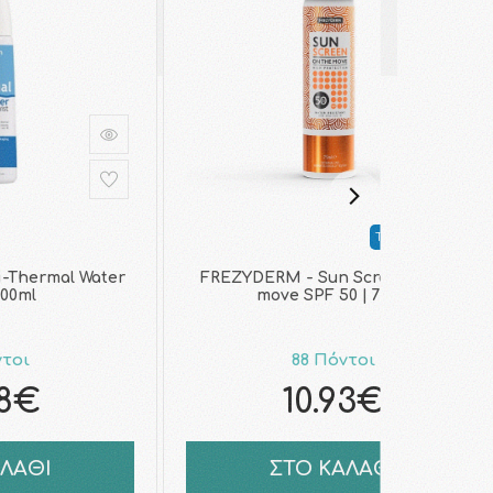
Top Seller
-Thermal Water
FREZYDERM - Sun Screen on the
300ml
move SPF 50 | 75ml
ντοι
88 Πόντοι
38€
10.93€
ΑΛΑΘΙ
ΣΤΟ ΚΑΛΑΘΙ