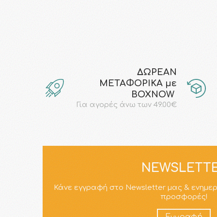
ΔΩΡΕΑΝ
ΜΕΤΑΦΟΡΙΚΑ με
ΒΟΧΝΟW
Για αγορές άνω των 49.00€
NEWSLETT
Κάνε εγγραφή στο Newsletter μας & ενημε
προσφορές!
Εγγραφή