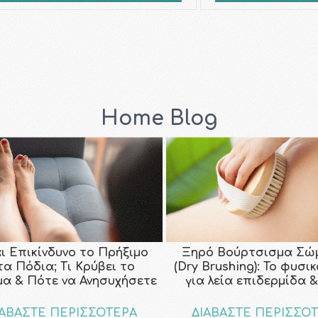
Home Blog
αι Επικίνδυνο το Πρήξιμο
Ξηρό Βούρτσισμα Σώ
τα Πόδια; Τι Κρύβει το
(Dry Brushing): Το φυσι
μα & Πότε να Ανησυχήσετε
για λεία επιδερμίδα &
ΙΑΒΑΣΤΕ ΠΕΡΙΣΣΟΤΕΡΑ
ΔΙΑΒΑΣΤΕ ΠΕΡΙΣΣΟ