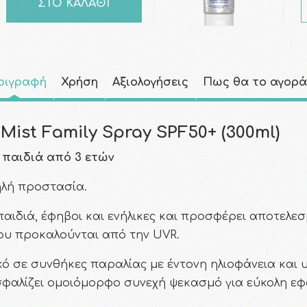
ΣΤΟ ΚΑΛΑΘΙ
ριγραφή
Χρήση
Αξιολογήσεις
Πως θα το αγορ
ist Family Spray SPF50+ (300ml)
α παιδιά από 3 ετών
ηλή προστασία.
, παιδιά, έφηβοι και ενήλικες και προσφέρει αποτελ
που προκαλούνται από την UVR.
ικό σε συνθήκες παραλίας με έντονη ηλιοφάνεια και 
σφαλίζει ομοιόμορφο συνεχή ψεκασμό για εύκολη ε