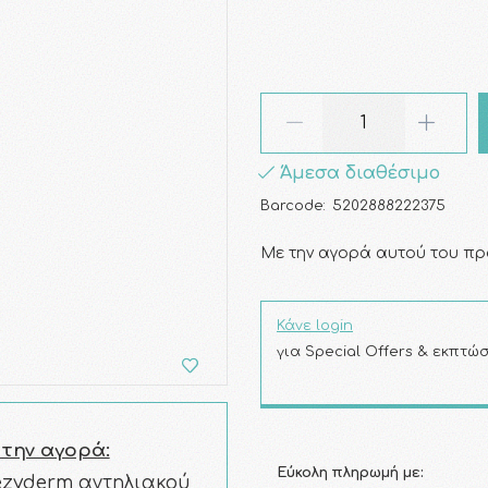
Άμεσα διαθέσιμο
Barcode:
5202888222375
Με την αγορά αυτού του πρ
Κάνε login
για Special Offers & εκπτώσ
 την αγορά:
Εύκολη πληρωμή με:
ezyderm αντηλιακού