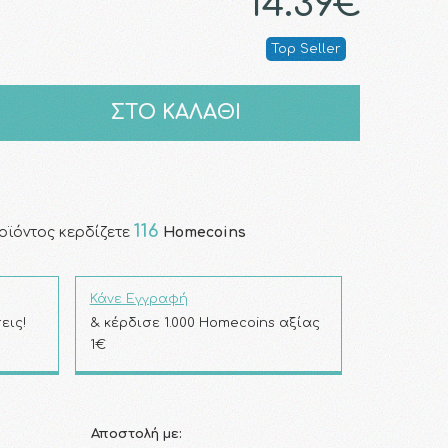
14.39€
Top Seller
ΣΤΟ ΚΑΛΑΘΙ
116
οϊόντος κερδίζετε
Homecoins
Κάνε Εγγραφή
εις!
& κέρδισε 1.000 Homecoins αξίας
1€
Αποστολή με: