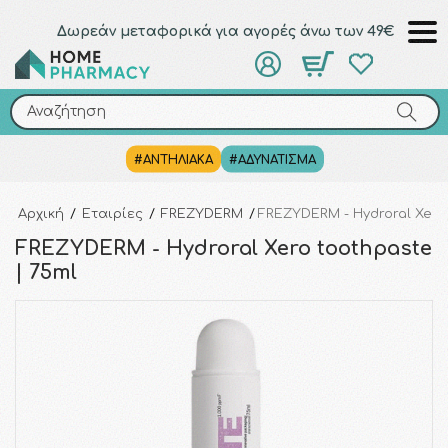
Δωρεάν μεταφορικά για αγορές άνω των 49€
Αναζήτηση
Αναζήτηση
#ΑΝΤΗΛΙΑΚΑ
#ΑΔΥΝΑΤΙΣΜΑ
Αρχική
/
Εταιρίες
/
FREZYDERM
/
FREZYDERM - Hydroral Xero
FREZYDERM - Hydroral Xero toothpaste
| 75ml