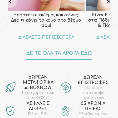
Ξηρότητα, έκζεμα, κοκκινίλες;
Είναι Επικ
Δες τι κάνει το κρύο στο δέρμα
στα Πόδια; Τ
σου!
& Πότε ν
ΔΙΑΒΑΣΤΕ ΠΕΡΙΣΣΟΤΕΡΑ
ΔΙΑΒΑΣΤ
ΔΕΙΤΕ ΟΛΑ ΤΑ ΑΡΘΡΑ ΕΔΩ
ΔΩΡΕΑΝ
ΔΩΡΕΑΝ
ΜΕΤΑΦΟΡΙΚΑ
ΕΠΙΣΤΡΟΦΕΣ
με ΒΟΧΝΟW
Δωρεάν
επιστροφή
Για αγορές άνω
προϊόντων
των 49.00€
AΣΦΑΛΕΙΣ
35 ΧΡΟΝΙΑ
ΑΓΟΡΕΣ
ΠΕΙΡΑΣ
128 bit SSL
Εξειδικευμένο