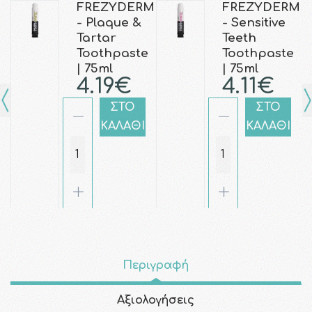
FREZYDERM
FREZYDERM
- Plaque &
- Sensitive
Tartar
Teeth
Toothpaste
Toothpaste
| 75ml
| 75ml
4.19€
4.11€
ΣΤΟ
ΣΤΟ
ΚΑΛΑΘΙ
ΚΑΛΑΘΙ
Περιγραφή
Αξιολογήσεις