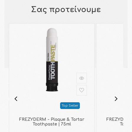
Σας προτείνουμε
Top Seller
FREZYDERM - Plaque & Tartar
FREZYDERM 
Toothpaste | 75ml
Tooth