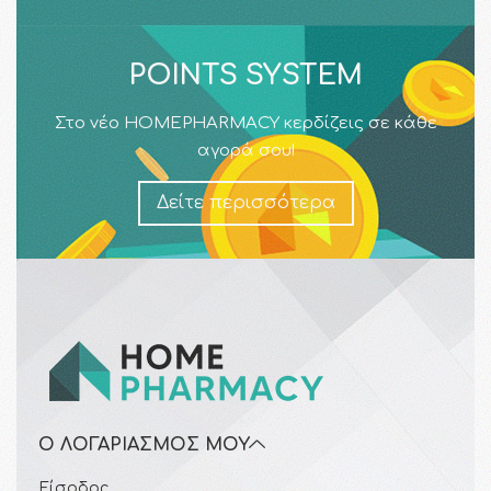
POINTS SYSTEM
Στο νέο HOMEPHARMACY κερδίζεις σε κάθε
αγορά σου!
Δείτε περισσότερα
Ο ΛΟΓΑΡΙΑΣΜΌΣ ΜΟΥ
Είσοδος