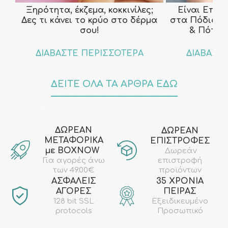
Ξηρότητα, έκζεμα, κοκκινίλες;
Είναι Επικ
Δες τι κάνει το κρύο στο δέρμα
στα Πόδια; Τ
σου!
& Πότε ν
ΔΙΑΒΑΣΤΕ ΠΕΡΙΣΣΟΤΕΡΑ
ΔΙΑΒΑΣΤ
ΔΕΙΤΕ ΟΛΑ ΤΑ ΑΡΘΡΑ ΕΔΩ
ΔΩΡΕΑΝ
ΔΩΡΕΑΝ
ΜΕΤΑΦΟΡΙΚΑ
ΕΠΙΣΤΡΟΦΕΣ
με ΒΟΧΝΟW
Δωρεάν
επιστροφή
Για αγορές άνω
προϊόντων
των 49.00€
AΣΦΑΛΕΙΣ
35 ΧΡΟΝΙΑ
ΑΓΟΡΕΣ
ΠΕΙΡΑΣ
128 bit SSL
Εξειδικευμένο
protocols
Προσωπικό