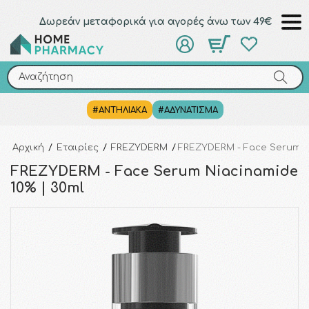
Δωρεάν μεταφορικά για αγορές άνω των 49€
Αναζήτηση
Αναζήτηση
#ΑΝΤΗΛΙΑΚΑ
#ΑΔΥΝΑΤΙΣΜΑ
Αρχική
/
Εταιρίες
/
FREZYDERM
/
FREZYDERM - Face Serum Ni
FREZYDERM - Face Serum Niacinamide
10% | 30ml