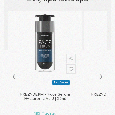
Top Seller
FREZYDERM - Face Serum
FREZYDERM 
Hyaluronic Acid | 30ml
Coll
183 Πόντοι
20