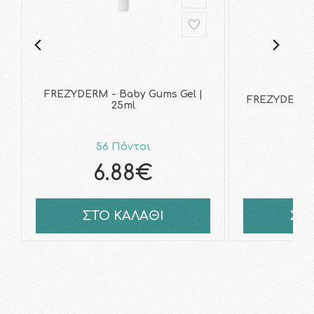
FREZYDERM - Baby Gums Gel |
FREZYDERM -
25ml
56 Πόντοι
7
6.88€
7
ΣΤΟ ΚΑΛΑΘΙ
ΣΤ