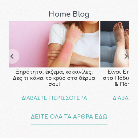
Home Blog
Ξηρότητα, έκζεμα, κοκκινίλες;
Είναι Επικ
Δες τι κάνει το κρύο στο δέρμα
στα Πόδια; Τ
σου!
& Πότε ν
ΔΙΑΒΑΣΤΕ ΠΕΡΙΣΣΟΤΕΡΑ
ΔΙΑΒΑΣΤ
ΔΕΙΤΕ ΟΛΑ ΤΑ ΑΡΘΡΑ ΕΔΩ