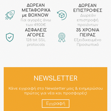
ΔΩΡΕΑΝ
ΔΩΡΕΑΝ
ΜΕΤΑΦΟΡΙΚΑ
ΕΠΙΣΤΡΟΦΕΣ
με ΒΟΧΝΟW
Δωρεάν
επιστροφή
Για αγορές άνω
προϊόντων
των 49.00€
AΣΦΑΛΕΙΣ
35 ΧΡΟΝΙΑ
ΑΓΟΡΕΣ
ΠΕΙΡΑΣ
128 bit SSL
Εξειδικευμένο
protocols
Προσωπικό
NEWSLETTER
Κάνε εγγραφή στο Newsletter μας & ενημερώσου
πρώτος για νέα και προσφορές!
Εγγραφή