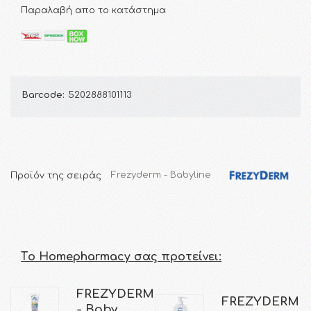
Παραλαβή απο το κατάστημα
Barcode:
5202888101113
Προϊόν της σειράς
Frezyderm - Babyline
Τo Homepharmacy σας προτείνει:
FREZYDERM
FREZYDERM
- Baby