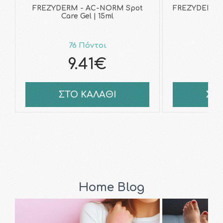
FREZYDERM - AC-NORM Spot
FREZYDERM -
Care Gel | 15ml
Wat
76 Πόντοι
8
9.41€
1
ΣΤΟ ΚΑΛΑΘΙ
ΣΤ
Home Blog