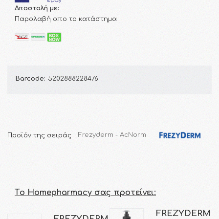
Αποστολή με:
Παραλαβή απο το κατάστημα
Barcode:
5202888228476
Προϊόν της σειράς
Frezyderm - AcNorm
Τo Homepharmacy σας προτείνει:
FREZYDERM
FREZYDERM