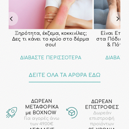
Ξηρότητα, έκζεμα, κοκκινίλες;
Είναι Επικ
Δες τι κάνει το κρύο στο δέρμα
στα Πόδια; Τ
σου!
& Πότε ν
ΔΙΑΒΑΣΤΕ ΠΕΡΙΣΣΟΤΕΡΑ
ΔΙΑΒΑΣΤ
ΔΕΙΤΕ ΟΛΑ ΤΑ ΑΡΘΡΑ ΕΔΩ
ΔΩΡΕΑΝ
ΔΩΡΕΑΝ
ΜΕΤΑΦΟΡΙΚΑ
ΕΠΙΣΤΡΟΦΕΣ
με ΒΟΧΝΟW
Δωρεάν
επιστροφή
Για αγορές άνω
προϊόντων
των 49.00€