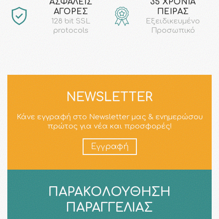
AΣΦΑΛΕΙΣ
35 ΧΡΟΝΙΑ
ΑΓΟΡΕΣ
ΠΕΙΡΑΣ
128 bit SSL
Εξειδικευμένο
protocols
Προσωπικό
NEWSLETTER
Κάνε εγγραφή στο Newsletter μας & ενημερώσου
πρώτος για νέα και προσφορές!
Εγγραφή
ΠΑΡΑΚΟΛΟΎΘΗΣΗ
ΠΑΡΑΓΓΕΛΊΑΣ