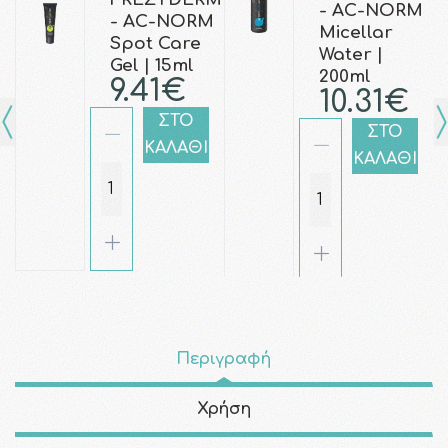
- AC-NORM
- AC-NORM
Micellar
Spot Care
Water |
Gel | 15ml
200ml
9.41€
10.31€
ΣΤΟ
ΣΤΟ
ΚΑΛΑΘΙ
ΚΑΛΑΘΙ
Περιγραφή
Χρήση