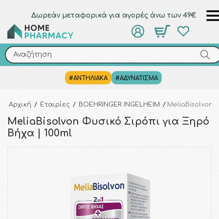
Δωρεάν μεταφορικά για αγορές άνω των 49€
Αναζήτηση
Αναζήτηση
#ΑΝΤΗΛΙΑΚΑ
#ΑΔΥΝΑΤΙΣΜΑ
Αρχική
/
Εταιρίες
/
BOEHRINGER INGELHEIM
/
MeliaBisolvon 
MeliaBisolvon Φυσικό Σιρόπι για Ξηρό
Βήχα | 100ml