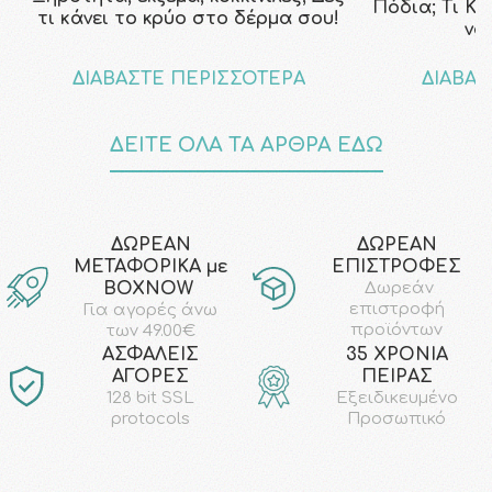
Πόδια; Τι Κ
τι κάνει το κρύο στο δέρμα σου!
να
ΔΙΑΒΑΣΤΕ ΠΕΡΙΣΣΟΤΕΡΑ
ΔΙΑΒΑΣ
ΔΕΙΤΕ ΟΛΑ ΤΑ ΑΡΘΡΑ ΕΔΩ
ΔΩΡΕΑΝ
ΔΩΡΕΑΝ
ΜΕΤΑΦΟΡΙΚΑ με
ΕΠΙΣΤΡΟΦΕΣ
ΒΟΧΝΟW
Δωρεάν
επιστροφή
Για αγορές άνω
προϊόντων
των 49.00€
AΣΦΑΛΕΙΣ
35 ΧΡΟΝΙΑ
ΑΓΟΡΕΣ
ΠΕΙΡΑΣ
128 bit SSL
Εξειδικευμένο
protocols
Προσωπικό