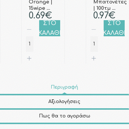
Orange |
Μπατονέτες
15wipe …
| 100τμ …
0.69€
0.97€
ΣΤΟ
ΣΤΟ
ΚΑΛΑΘΙ
ΚΑΛΑΘΙ
Περιγραφή
Αξιολογήσεις
Πως θα το αγοράσω