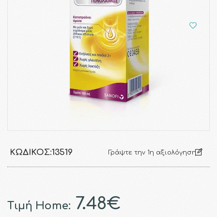
ΚΩΔΙΚΌΣ:
13519
Γράψτε την 1η αξιολόγηση
7.48€
Τιμή Home: