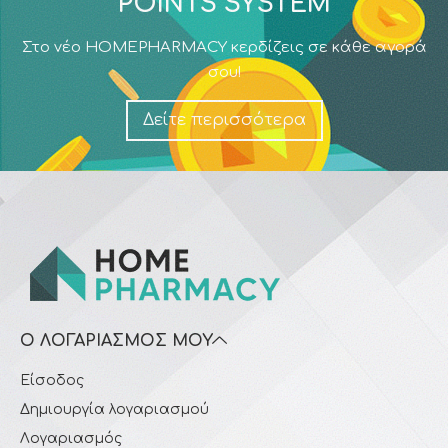
POINTS SYSTEM
Στο νέο HOMEPHARMACY κερδίζεις σε κάθε αγορά
σου!
Δείτε περισσότερα
Ο ΛΟΓΑΡΙΑΣΜΌΣ ΜΟΥ
Είσοδος
Δημιουργία λογαριασμού
Λογαριασμός