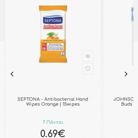
SEPTONA - Antibacterial Hand
JOHNSON 
Wipes Orange | 15wipes
Buds Μ
7 Πόντοι
0.69€