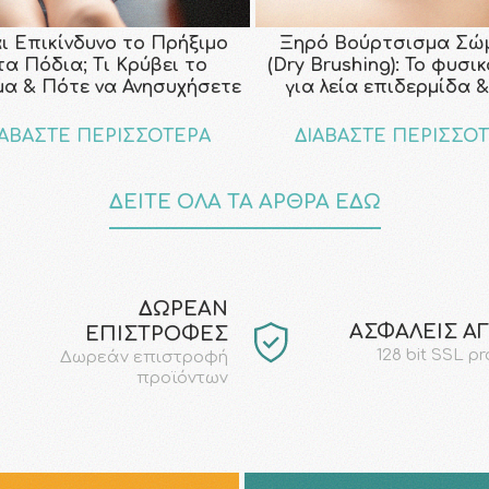
αι Επικίνδυνο το Πρήξιμο
Ξηρό Βούρτσισμα Σώ
τα Πόδια; Τι Κρύβει το
(Dry Brushing): Το φυσι
μα & Πότε να Ανησυχήσετε
για λεία επιδερμίδα &
ΙΑΒΑΣΤΕ ΠΕΡΙΣΣΟΤΕΡΑ
ΔΙΑΒΑΣΤΕ ΠΕΡΙΣΣΟ
ΔΕΙΤΕ ΟΛΑ ΤΑ ΑΡΘΡΑ ΕΔΩ
ΔΩΡΕΑΝ
AΣΦΑΛΕΙΣ Α
ΕΠΙΣΤΡΟΦΕΣ
128 bit SSL p
Δωρεάν επιστροφή
προϊόντων