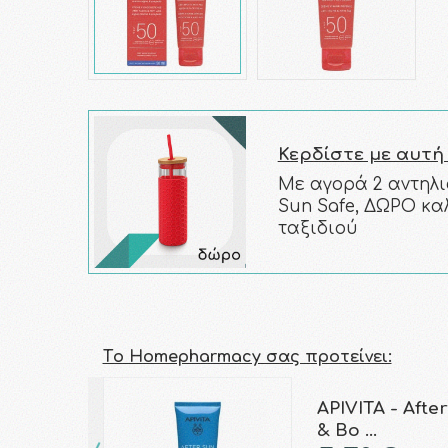
Κερδίστε με αυτή
Με αγορά 2 αντηλι
Sun Safe, ΔΩΡΟ κα
ταξιδιού
Τo Homepharmacy σας προτείνει:
APIVITA - Afte
& Bo …