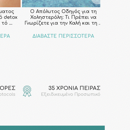
ματος
Ο Απόλυτος Οδηγός για τη
κό detox
Χοληστερόλη: Τι Πρέπει να
 τό …
Γνωρίζετε για την Καλή και τη …
ΤΕΡΑ
ΔΙΑΒΑΣΤΕ ΠΕΡΙΣΣΟΤΕΡΑ
ΓΟΡΕΣ
35 ΧΡΟΝΙΑ ΠΕΙΡΑΣ
rotocols
Εξειδικευμένο Προσωπικό