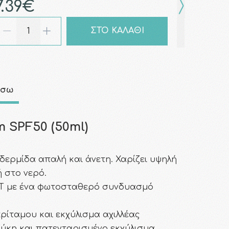
7.39€
ΣΤΟ ΚΑΛΑΘΙ
άσω
m SPF50 (50ml)
δερμίδα απαλή και άνετη. Χαρίζει υψηλή
 στο νερό.
GHT με ένα φωτοσταθερό συνδυασμό
ρίταμου και εκχύλισμα αχιλλέας
φύκη και πατενταρισμένο εκχύλισμα