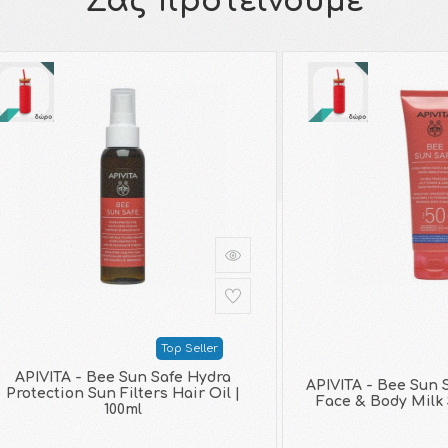
Σας προτείνουμε
Top Seller
APIVITA - Bee Sun Safe Hydra
APIVITA - Bee Sun 
Protection Sun Filters Hair Oil |
Face & Body Milk 
100ml