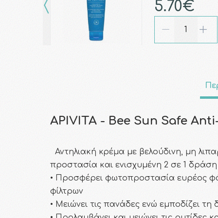
5.70€
Πε
APIVITA - Bee Sun Safe Ant
Αντηλιακή κρέμα με βελούδινη, μη λιπα
προστασία και ενισχυμένη 2 σε 1 δράση
• Προσφέρει φωτοπροστασία ευρέος φάσ
φίλτρων
• Μειώνει τις πανάδες ενώ εμποδίζει τ
• Προλαμβάνει και μειώνει τις ρυτίδες