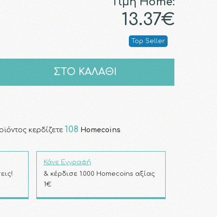
Τιμή Home:
13.37€
Top Seller
ΣΤΟ ΚΑΛΑΘΙ
108
οϊόντος κερδίζετε
Homecoins
Κάνε Εγγραφή
εις!
& κέρδισε 1.000 Homecoins αξίας
1€