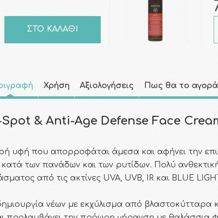
ΣΤΟ ΚΑΛΑΘΙ
ριγραφή
Χρήση
Αξιολογήσεις
Πως θα το αγορ
i-Spot & Anti-Age Defense Face Crea
ρή υφή που απορροφάται άμεσα και αφήνει την επι
 κατά των πανάδων και των ρυτίδων. Πολύ ανθεκτική
ματος από τις ακτίνες UVA, UVB, IR και BLUE LI
η δημιουργία νέων με εκχύλισμα από βλαστοκύτταρα κ
 και προλαμβάνει την πρόωρη γήρανση με θαλάσσια 