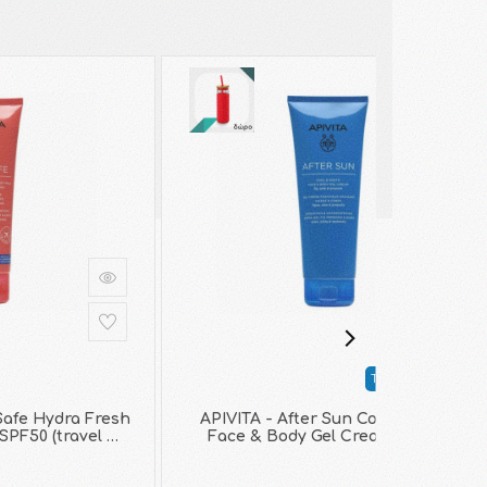
Top Seller
Safe Hydra Fresh
APIVITA - After Sun Cool & Sooth
SPF50 (travel …
Face & Body Gel Cream | 200ml