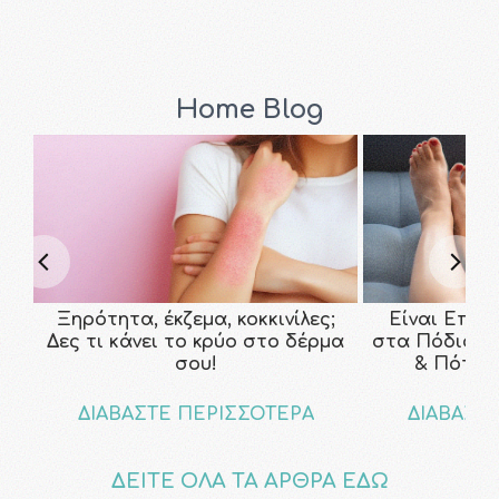
Home Blog
Ξηρότητα, έκζεμα, κοκκινίλες;
Είναι Επικ
Δες τι κάνει το κρύο στο δέρμα
στα Πόδια; Τ
σου!
& Πότε ν
ΔΙΑΒΑΣΤΕ ΠΕΡΙΣΣΟΤΕΡΑ
ΔΙΑΒΑΣΤ
ΔΕΙΤΕ ΟΛΑ ΤΑ ΑΡΘΡΑ ΕΔΩ