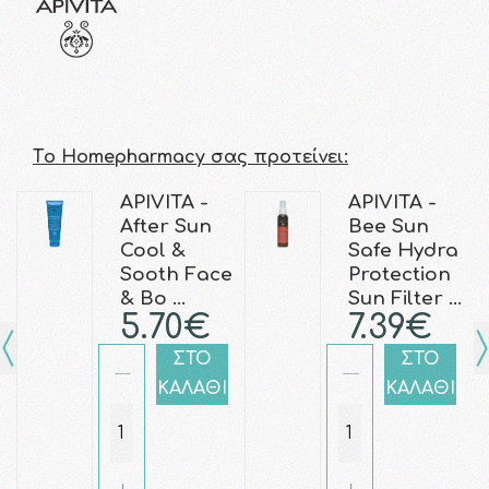
Τo Homepharmacy σας προτείνει:
APIVITA -
APIVITA -
After Sun
Bee Sun
Cool &
Safe Hydra
Sooth Face
Protection
& Bo …
Sun Filter …
5.70€
7.39€
ΣΤΟ
ΣΤΟ
ΚΑΛΑΘΙ
ΚΑΛΑΘΙ