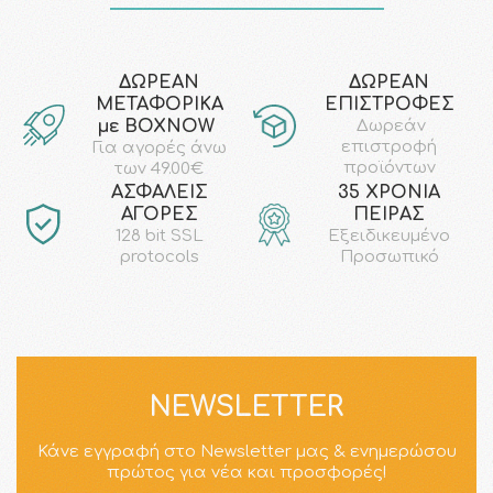
ΔΩΡΕΑΝ
ΔΩΡΕΑΝ
ΜΕΤΑΦΟΡΙΚΑ
ΕΠΙΣΤΡΟΦΕΣ
με ΒΟΧΝΟW
Δωρεάν
επιστροφή
Για αγορές άνω
προϊόντων
των 49.00€
AΣΦΑΛΕΙΣ
35 ΧΡΟΝΙΑ
ΑΓΟΡΕΣ
ΠΕΙΡΑΣ
128 bit SSL
Εξειδικευμένο
protocols
Προσωπικό
NEWSLETTER
Κάνε εγγραφή στο Newsletter μας & ενημερώσου
πρώτος για νέα και προσφορές!