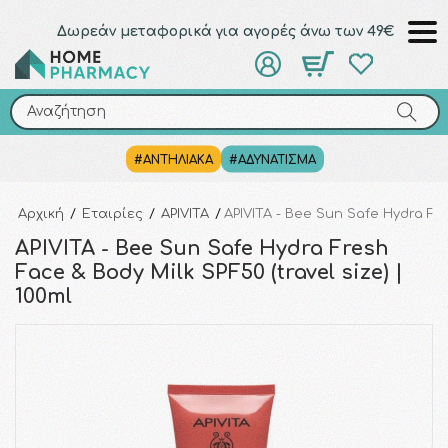
Δωρεάν μεταφορικά για αγορές άνω των 49€
Αναζήτηση
Αναζήτηση
#ΑΝΤΗΛΙΑΚΑ
#ΑΔΥΝΑΤΙΣΜΑ
Αρχική
/
Εταιρίες
/
APIVITA
/
APIVITA - Bee Sun Safe Hydra Fre
APIVITA - Bee Sun Safe Hydra Fresh
Face & Body Milk SPF50 (travel size) |
100ml