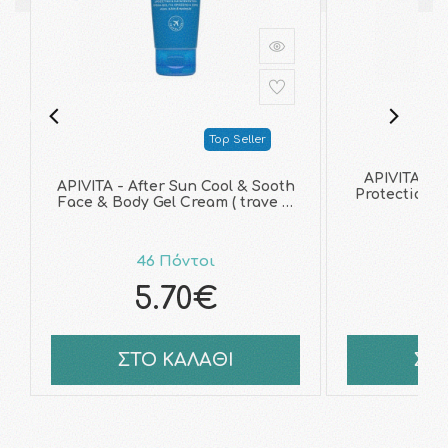
Top Seller
APIVITA - 
APIVITA - After Sun Cool & Sooth
Protection Su
Face & Body Gel Cream ( trave …
46 Πόντοι
6
5.70€
ΣΤΟ ΚΑΛΑΘΙ
ΣΤ