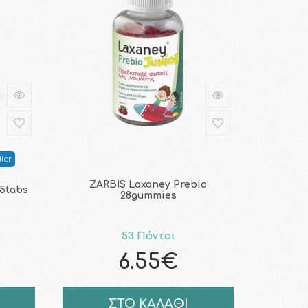
ler
ZARBIS Laxaney Prebio
45tabs
28gummies
53 Πόντοι
6.55€
ΣΤΟ ΚΑΛΑΘΙ