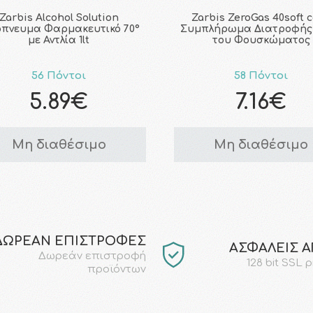
Zarbis Alcohol Solution
Zarbis ZeroGas 40soft 
όπνευμα Φαρμακευτικό 70°
Συμπλήρωμα Διατροφής
με Αντλία 1lt
του Φουσκώματος
56 Πόντοι
58 Πόντοι
5.89€
7.16€
Μη διαθέσιμο
Μη διαθέσιμο
ΔΩΡΕΑΝ ΕΠΙΣΤΡΟΦΕΣ
AΣΦΑΛΕΙΣ 
Δωρεάν επιστροφή
128 bit SSL 
προϊόντων