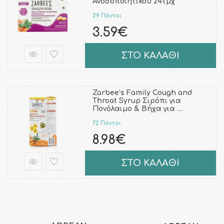
Ανοσοποιητικού 24τμχ
29 Πόντοι
3.59€
ΣΤΟ ΚΑΛΑΘΙ
Zarbee’s Family Cough and
Throat Syrup Σιρόπι για
Πονόλαιμο & Βήχα για …
72 Πόντοι
8.98€
ΣΤΟ ΚΑΛΑΘΙ