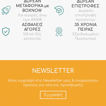
ΔΩΡΕΑΝ
ΔΩΡΕΑΝ
ΜΕΤΑΦΟΡΙΚΑ με
ΕΠΙΣΤΡΟΦΕΣ
ΒΟΧΝΟW
Δωρεάν
επιστροφή
Για αγορές άνω
προϊόντων
των 49.00€
AΣΦΑΛΕΙΣ
35 ΧΡΟΝΙΑ
ΑΓΟΡΕΣ
ΠΕΙΡΑΣ
128 bit SSL
Εξειδικευμένο
protocols
Προσωπικό
NEWSLETTER
Κάνε εγγραφή στο Newsletter μας & ενημερώσου
πρώτος για νέα και προσφορές!
Εγγραφή