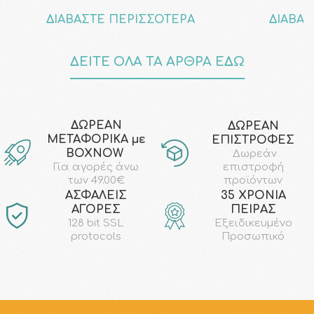
ΔΙΑΒΑΣΤΕ ΠΕΡΙΣΣΟΤΕΡΑ
ΔΙΑΒΑΣ
ΔΕΙΤΕ ΟΛΑ ΤΑ ΑΡΘΡΑ ΕΔΩ
ΔΩΡΕΑΝ
ΔΩΡΕΑΝ
ΜΕΤΑΦΟΡΙΚΑ με
ΕΠΙΣΤΡΟΦΕΣ
ΒΟΧΝΟW
Δωρεάν
επιστροφή
Για αγορές άνω
προϊόντων
των 49.00€
AΣΦΑΛΕΙΣ
35 ΧΡΟΝΙΑ
ΑΓΟΡΕΣ
ΠΕΙΡΑΣ
128 bit SSL
Εξειδικευμένο
protocols
Προσωπικό