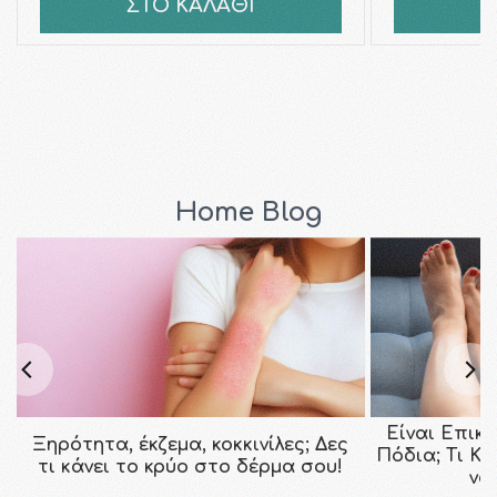
ΣΤΟ ΚΑΛΑΘΙ
Σ
Home Blog
Είναι Επικ
Ξηρότητα, έκζεμα, κοκκινίλες; Δες
Πόδια; Τι Κ
τι κάνει το κρύο στο δέρμα σου!
να