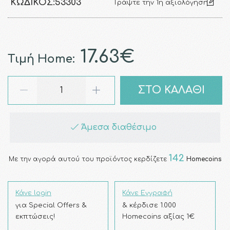
ΚΩΔΙΚΌΣ:
53303
Γράψτε την 1η αξιολόγηση
17.63€
Τιμή Home:
ΣΤΟ ΚΑΛΑΘΙ
Άμεσα διαθέσιμο
142
Με την αγορά αυτού του προϊόντος κερδίζετε
Homecoins
Κάνε login
Κάνε Εγγραφή
για Special Offers &
& κέρδισε 1.000
εκπτώσεις!
Homecoins αξίας 1€