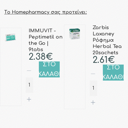
Τo Homepharmacy σας προτείνει:
Zarbis
IMMUVIT -
Laxaney
Peptimetil on
Ρόφημα
the Go |
Herbal Tea
9tabs
20sachets
2.38€
2.61€
ΣΤΟ
ΣΤΟ
ΚΑΛΑΘΙ
ΚΑΛΑΘΙ