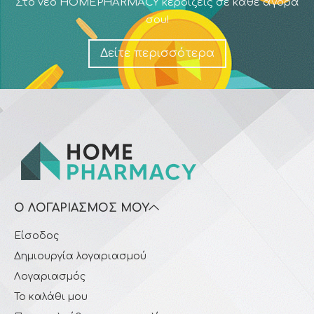
Στο νέο HOMEPHARMACY κερδίζεις σε κάθε αγορά
σου!
Δείτε περισσότερα
Ο ΛΟΓΑΡΙΑΣΜΌΣ ΜΟΥ
Είσοδος
Δημιουργία λογαριασμού
Λογαριασμός
Το καλάθι μου