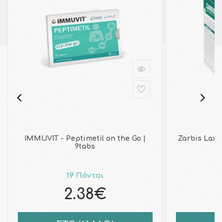
IMMUVIT - Peptimetil on the Go |
Zarbis Lax
9tabs
19 Πόντοι
2.38€