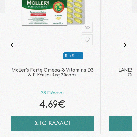
Top Seller
Moller's Forte Omega-3 Vitamins D3
LANES -
& E Κάψουλες 30caps
Gins
38 Πόντοι
4.69€
ΣΤΟ ΚΑΛΑΘΙ
Σ