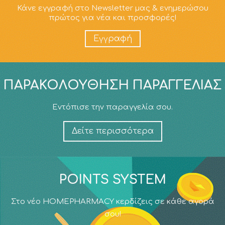
Κάνε εγγραφή στο Newsletter μας & ενημερώσου
πρώτος για νέα και προσφορές!
Εγγραφή
ΠΑΡΑΚΟΛΟΎΘΗΣΗ ΠΑΡΑΓΓΕΛΊΑΣ
Εντόπισε την παραγγελία σου.
Δείτε περισσότερα
POINTS SYSTEM
Στο νέο HOMEPHARMACY κερδίζεις σε κάθε αγορά
σου!