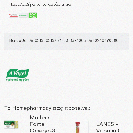
Παραλαβή απο το κατάστημα
Barcode:
7610313303137, 7610313394005, 7680240690280
Τo Homepharmacy σας προτείνει:
Moller's
Forte
LANES -
Omega-3
Vitamin C