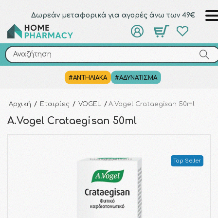
Δωρεάν μεταφορικά για αγορές άνω των 49€
Αναζήτηση
Αναζήτηση
#ΑΝΤΗΛΙΑΚΑ
#ΑΔΥΝΑΤΙΣΜΑ
Αρχική
/
Εταιρίες
/
VOGEL
/
A.Vogel Crataegisan 50ml
A.Vogel Crataegisan 50ml
Top Seller