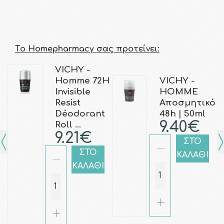
Τo Homepharmacy σας προτείνει:
VICHY -
Homme 72H
VICHY -
Invisible
HOMME
Resist
Αποσμητικό
Déodorant
48h | 50ml
9.40€
Roll …
9.21€
ΣΤΟ
ΣΤΟ
ΚΑΛΑΘΙ
ΚΑΛΑΘΙ