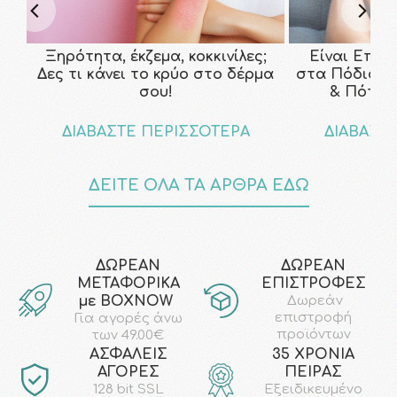
Ξηρότητα, έκζεμα, κοκκινίλες;
Είναι Επικ
Δες τι κάνει το κρύο στο δέρμα
στα Πόδια; Τ
σου!
& Πότε ν
ΔΙΑΒΑΣΤΕ ΠΕΡΙΣΣΟΤΕΡΑ
ΔΙΑΒΑΣΤ
ΔΕΙΤΕ ΟΛΑ ΤΑ ΑΡΘΡΑ ΕΔΩ
ΔΩΡΕΑΝ
ΔΩΡΕΑΝ
ΜΕΤΑΦΟΡΙΚΑ
ΕΠΙΣΤΡΟΦΕΣ
με ΒΟΧΝΟW
Δωρεάν
επιστροφή
Για αγορές άνω
προϊόντων
των 49.00€
AΣΦΑΛΕΙΣ
35 ΧΡΟΝΙΑ
ΑΓΟΡΕΣ
ΠΕΙΡΑΣ
128 bit SSL
Εξειδικευμένο