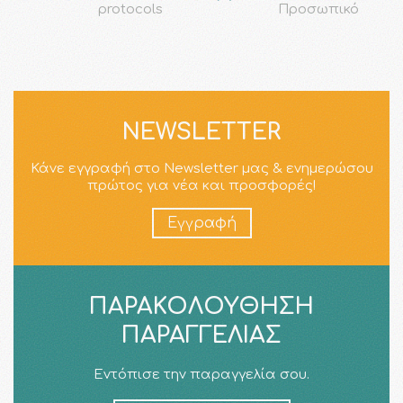
protocols
Προσωπικό
NEWSLETTER
Κάνε εγγραφή στο Newsletter μας & ενημερώσου
πρώτος για νέα και προσφορές!
Εγγραφή
ΠΑΡΑΚΟΛΟΎΘΗΣΗ
ΠΑΡΑΓΓΕΛΊΑΣ
Εντόπισε την παραγγελία σου.