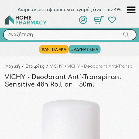
Δωρεάν μεταφορικά για αγορές άνω των 49€
Αναζήτηση
Αναζήτηση
#ΑΝΤΗΛΙΑΚΑ
#ΑΔΥΝΑΤΙΣΜΑ
Αρχική
/
Εταιρίες
/
VICHY
/
VICHY - Deodorant Anti-Transpiran
VICHY - Deodorant Anti-Transpirant
Sensitive 48h Roll-on | 50ml