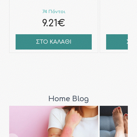
74 Πόντοι
7
9.21€
9
ΣΤΟ ΚΑΛΑΘΙ
ΣΤ
Home Blog