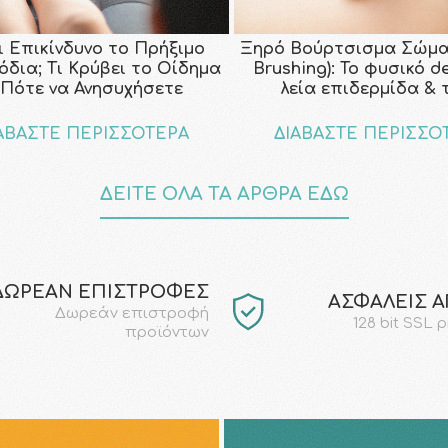
ι Επικίνδυνο το Πρήξιμο
Ξηρό Βούρτσισμα Σώμα
όδια; Τι Κρύβει το Οίδημα
Brushing): Το φυσικό d
 Πότε να Ανησυχήσετε
λεία επιδερμίδα & 
ΑΒΑΣΤΕ ΠΕΡΙΣΣΟΤΕΡΑ
ΔΙΑΒΑΣΤΕ ΠΕΡΙΣΣΟ
ΔΕΙΤΕ ΟΛΑ ΤΑ ΑΡΘΡΑ ΕΔΩ
ΔΩΡΕΑΝ ΕΠΙΣΤΡΟΦΕΣ
AΣΦΑΛΕΙΣ 
Δωρεάν επιστροφή
128 bit SSL 
προϊόντων