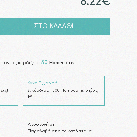
6.22€
ΣΤΟ ΚΑΛΑΘΙ
50
οϊόντος κερδίζετε
Homecoins
Κάνε Εγγραφή
εις!
& κέρδισε 1.000 Homecoins αξίας
1€
Αποστολή με:
Παραλαβή απο το κατάστημα