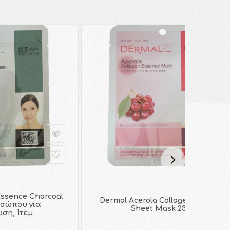
Essence Charcoal
Dermal Acerola Collagen Essence
σώπου για
Sheet Mask 23gr
ση, 1τεμ