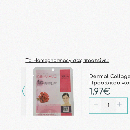
Τo Homepharmacy σας προτείνει:
Dermal Collag
Προσώπου για
1.97€