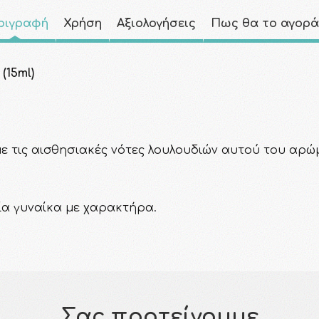
ριγραφή
Χρήση
Αξιολογήσεις
Πως θα το αγορ
(15ml)
ε τις αισθησιακές νότες λουλουδιών αυτού του αρώμ
αία γυναίκα με χαρακτήρα.
Σας προτείνουμε