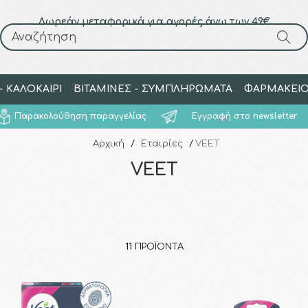
Δωρεάν μεταφορικά για αγορές άνω των 49€
Αναζήτηση
Αναζήτηση
 ΚΑΛΟΚΑΙΡΙ
ΒΙΤΑΜΙΝΕΣ - ΣΥΜΠΛΗΡΩΜΑΤΑ
ΦΑΡΜΑΚΕΙ
Παρακολούθηση παραγγελίας
Εγγραφή στο newsletter
Αρχική
/
Εταιρίες
/
VEET
VEET
11
ΠΡΟΪΌΝΤΑ