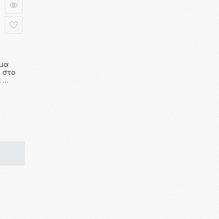
έμα
 στο
α …