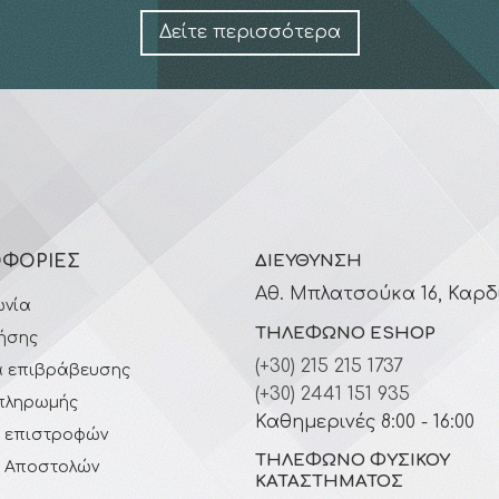
Δείτε περισσότερα
ΦΟΡΊΕΣ
ΔΙΕΎΘΥΝΣΗ
Αθ. Μπλατσούκα 16, Καρδ
ωνία
ΤΗΛΈΦΩΝΟ ESHOP
ήσης
(+30) 215 215 1737
 επιβράβευσης
(+30) 2441 151 935
πληρωμής
Καθημερινές 8:00 - 16:00
ή επιστροφών
ΤΗΛΈΦΩΝΟ ΦΥΣΙΚΟΎ
ή Αποστολών
ΚΑΤΑΣΤΉΜΑΤΟΣ