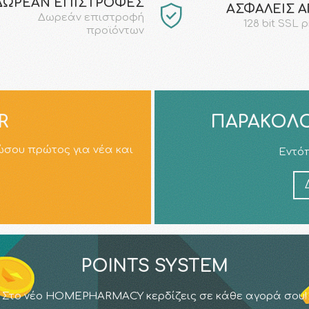
ΔΩΡΕΑΝ ΕΠΙΣΤΡΟΦΕΣ
AΣΦΑΛΕΙΣ 
Δωρεάν επιστροφή
128 bit SSL 
προϊόντων
R
ΠΑΡΑΚΟΛΟ
ώσου πρώτος για νέα και
Εντόπ
POINTS SYSTEM
Στο νέο HOMEPHARMACY κερδίζεις σε κάθε αγορά σου!