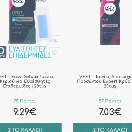
ET - Easy-Gelwax Ταινίες
VEET - Ταινίες Αποτρίχ
Κεριού για Ευαίσθητες
Προσώπου Expert Κρύο Κ
Επιδερμίδες | 20τμχ
20τμχ
75 Πόντοι
57 Πόντοι
9.29€
7.03€
ΣΤΟ ΚΑΛΑΘΙ
ΣΤΟ ΚΑΛΑΘΙ