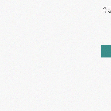
VEET
Ευαί