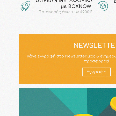
ΔΩΡΕΑΝ ΜΕΤΑΦΟΡΙΚΑ
με ΒΟΧΝΟW
Για αγορές άνω των 49.00€
NEWSLETTE
Κάνε εγγραφή στο Newsletter μας & ενημερ
προσφορές!
Εγγραφή