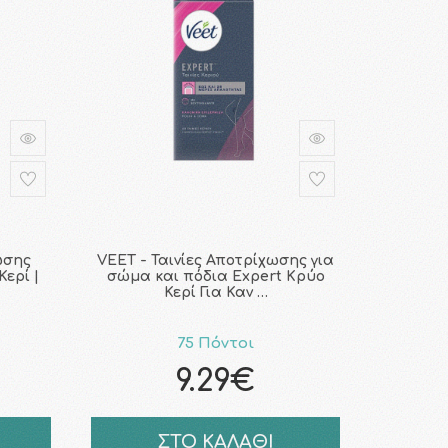
ωσης
VEET - Ταινίες Αποτρίχωσης για
ερί |
σώμα και πόδια Expert Κρύο
Κερί Για Καν …
75 Πόντοι
9.29€
ΣΤΟ ΚΑΛΑΘΙ