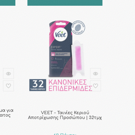
μα για
VEET - Ταινίες Κεριού
ματος
Αποτρίχωσης Προσώπου | 32τμχ