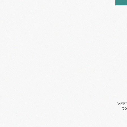
VEET
το