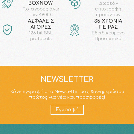
ΒΟΧΝΟW
Δωρεάν
επιστροφή
Για αγορές άνω
προϊόντων
των 49.00€
AΣΦΑΛΕΙΣ
35 ΧΡΟΝΙΑ
ΑΓΟΡΕΣ
ΠΕΙΡΑΣ
128 bit SSL
Εξειδικευμένο
protocols
Προσωπικό
NEWSLETTER
Κάνε εγγραφή στο Newsletter μας & ενημερώσου
πρώτος για νέα και προσφορές!
Εγγραφή