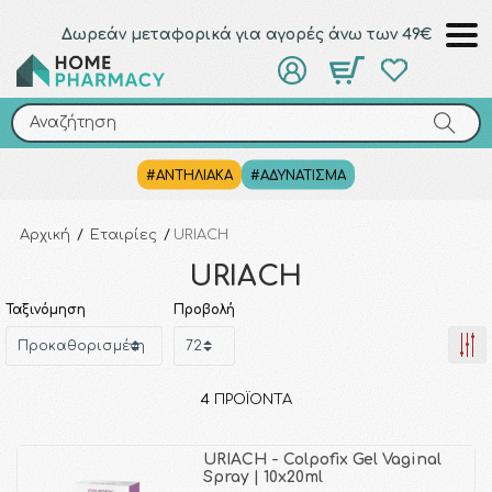
Δωρεάν μεταφορικά για αγορές άνω των 49€
Αναζήτηση
Αναζήτηση
#ΑΝΤΗΛΙΑΚΑ
#ΑΔΥΝΑΤΙΣΜΑ
Αρχική
/
Εταιρίες
/
URIACH
URIACH
Ταξινόμηση
Προβολή
4
ΠΡΟΪΌΝΤΑ
URIACH - Colpofix Gel Vaginal
Spray | 10x20ml