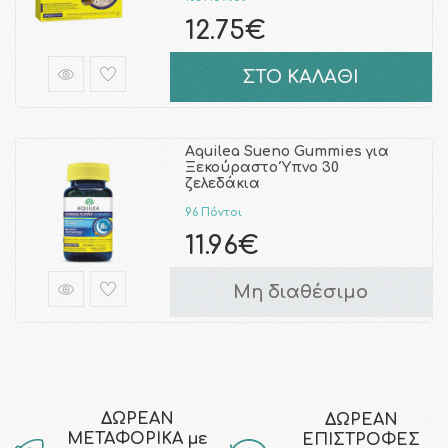
12.75€
ΣΤΟ ΚΑΛΑΘΙ
Aquilea Sueno Gummies για
Ξεκούραστο Ύπνο 30
ζελεδάκια
96 Πόντοι
11.96€
Μη διαθέσιμο
ΔΩΡΕΑΝ
ΔΩΡΕΑΝ
ΜΕΤΑΦΟΡΙΚΑ με
ΕΠΙΣΤΡΟΦΕΣ