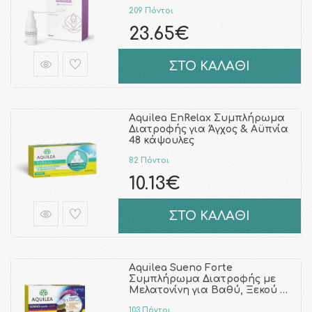
209 Πόντοι
23.65€
ΣΤΟ ΚΑΛΑΘΙ
Aquilea EnRelax Συμπλήρωμα
Διατροφής για Άγχος & Αϋπνία
48 κάψουλες
82 Πόντοι
10.13€
ΣΤΟ ΚΑΛΑΘΙ
Aquilea Sueno Forte
Συμπλήρωμα Διατροφής με
Μελατονίνη για Βαθύ, Ξεκού …
103 Πόντοι