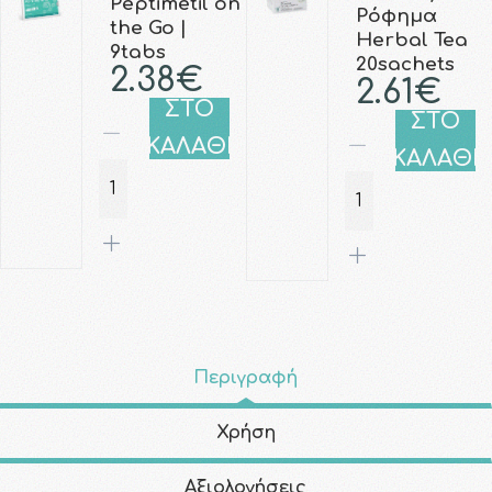
Peptimetil on
Ρόφημα
the Go |
Herbal Tea
9tabs
20sachets
2.38€
2.61€
ΣΤΟ
ΣΤΟ
ΚΑΛΑΘΙ
ΚΑΛΑΘΙ
Περιγραφή
Χρήση
Αξιολογήσεις