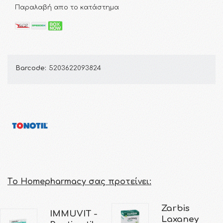
Παραλαβή απο το κατάστημα
Barcode:
5203622093824
Τo Homepharmacy σας προτείνει:
Zarbis
IMMUVIT -
Laxaney