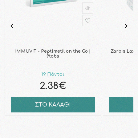
IMMUVIT - Peptimetil on the Go |
Zarbis Lax
9tabs
19 Πόντοι
2.38€
ΣΤΟ ΚΑΛΑΘΙ
Σ