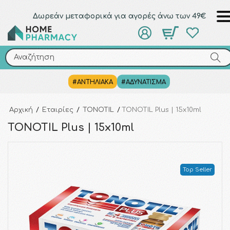
Δωρεάν μεταφορικά για αγορές άνω των 49€
Αναζήτηση
Αναζήτηση
#ΑΝΤΗΛΙΑΚΑ
#ΑΔΥΝΑΤΙΣΜΑ
Αρχική
/
Εταιρίες
/
TONOTIL
/
TONOTIL Plus | 15x10ml
TONOTIL Plus | 15x10ml
Top Seller