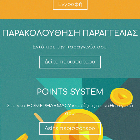
Εγγραφή
ΠΑΡΑΚΟΛΟΎΘΗΣΗ ΠΑΡΑΓΓΕΛΊΑΣ
Εντόπισε την παραγγελία σου.
Δείτε περισσότερα
POINTS SYSTEM
Στο νέο HOMEPHARMACY κερδίζεις σε κάθε αγορά
σου!
Δείτε περισσότερα