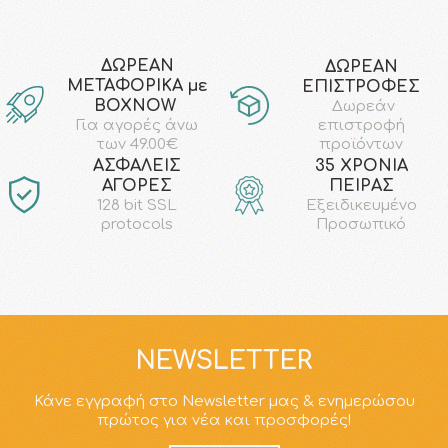
ΔΩΡΕΑΝ
ΔΩΡΕΑΝ
ΜΕΤΑΦΟΡΙΚΑ με
ΕΠΙΣΤΡΟΦΕΣ
ΒΟΧΝΟW
Δωρεάν
επιστροφή
Για αγορές άνω
προϊόντων
των 49.00€
AΣΦΑΛΕΙΣ
35 ΧΡΟΝΙΑ
ΑΓΟΡΕΣ
ΠΕΙΡΑΣ
128 bit SSL
Εξειδικευμένο
protocols
Προσωπικό
NEWSLETTER
Κάνε εγγραφή στο Newsletter μας & ενημερώσου
πρώτος για νέα και προσφορές!