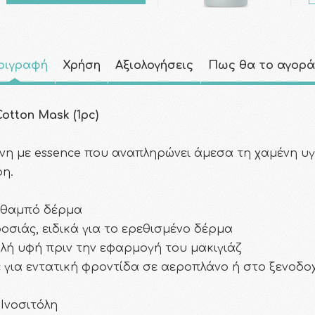
ριγραφή
Χρήση
Αξιολογήσεις
Πως θα το αγορ
tton Mask (1pc)
 με essence που αναπληρώνει άμεσα τη χαμένη υγρ
φη.
ι θαμπό δέρμα
οσιάς, ειδικά για το ερεθισμένο δέρμα
αλή υφή πριν την εφαρμογή του μακιγιάζ
 για εντατική φροντίδα σε αεροπλάνο ή στο ξενοδο
Ινοσιτόλη