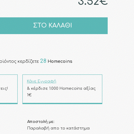
3.52€
ΣΤΟ ΚΑΛΑΘΙ
28
οϊόντος κερδίζετε
Homecoins
Κάνε Εγγραφή
εις!
& κέρδισε 1.000 Homecoins αξίας
1€
Αποστολή με:
Παραλαβή απο το κατάστημα