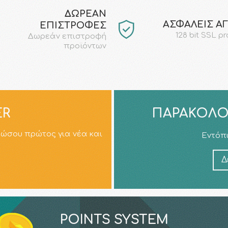
ΔΩΡΕΑΝ
AΣΦΑΛΕΙΣ Α
ΕΠΙΣΤΡΟΦΕΣ
128 bit SSL p
Δωρεάν επιστροφή
προϊόντων
ER
ΠΑΡΑΚΟΛΟ
ρώσου πρώτος για νέα και
Εντόπι
Δ
POINTS SYSTEM