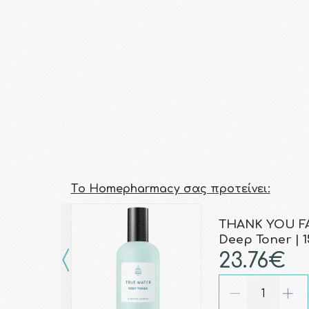
Τo Homepharmacy σας προτείνει:
THANK YOU FA
Deep Toner | 
23.76€