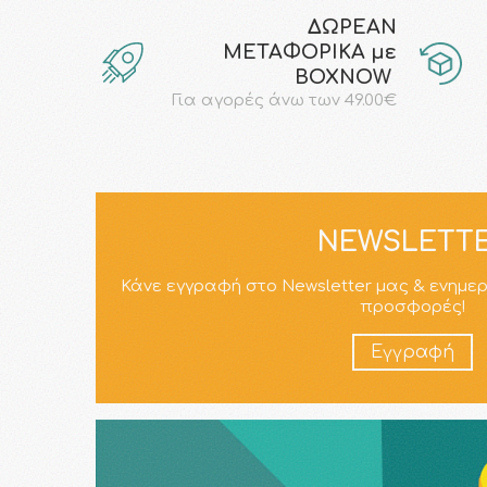
ΔΩΡΕΑΝ
ΜΕΤΑΦΟΡΙΚΑ με
ΒΟΧΝΟW
Για αγορές άνω των 49.00€
NEWSLETT
Κάνε εγγραφή στο Newsletter μας & ενημε
προσφορές!
Εγγραφή