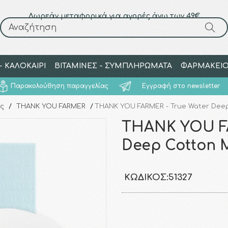
Δωρεάν μεταφορικά για αγορές άνω των 49€
Αναζήτηση
Αναζήτηση
 ΚΑΛΟΚΑΙΡΙ
ΒΙΤΑΜΙΝΕΣ - ΣΥΜΠΛΗΡΩΜΑΤΑ
ΦΑΡΜΑΚΕΙ
Παρακολούθηση παραγγελίας
Εγγραφή στο newsletter
ς
/
THANK YOU FARMER
/
THANK YOU FARMER - True Water Deep
THANK YOU FA
Deep Cotton M
ΚΩΔΙΚΌΣ:
51327