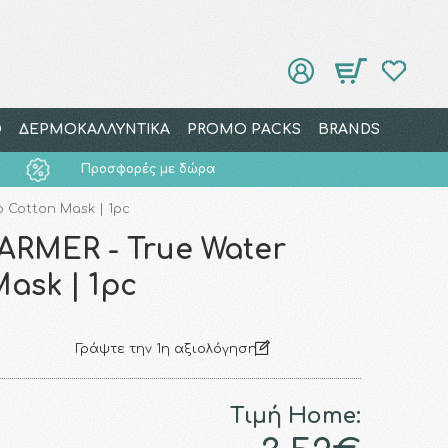
Ο
ΔΕΡΜΟΚΑΛΛΥΝΤΙΚΑ
PROMO PACKS
BRANDS
Προσφορές με δώρα
 Cotton Mask | 1pc
RMER - True Water
ask | 1pc
Γράψτε την 1η αξιολόγηση
Τιμή Home: