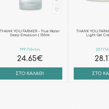
THANK YOU FARMER - True Water
THANK YOU FARME
Deep Emulsion | 130ml
Light Gel Cr
199 Πόντοι
227 Πό
24.65€
28.
ΣΤΟ ΚΑΛΑΘΙ
ΣΤΟ Κ