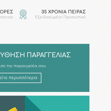
ΓΟΡΕΣ
35 ΧΡΟΝΙΑ ΠΕΙΡΑΣ
rotocols
Εξειδικευμένο Προσωπικό
ΎΘΗΣΗ ΠΑΡΑΓΓΕΛΊΑΣ
σε την παραγγελία σου.
είτε περισσότερα