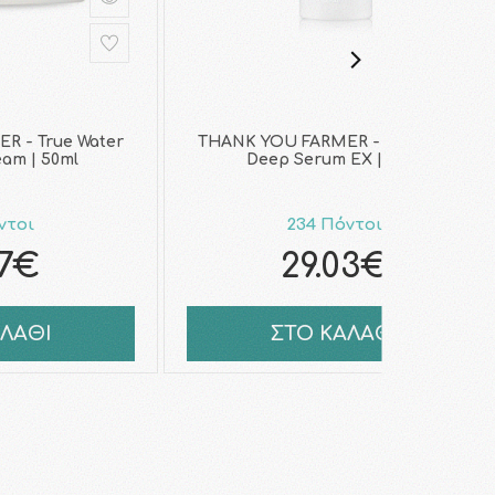
R - True Water
THANK YOU FARMER - True Water
eam | 50ml
Deep Serum EX | 60ml
ντοι
234 Πόντοι
17€
29.03€
ΑΛΑΘΙ
ΣΤΟ ΚΑΛΑΘΙ