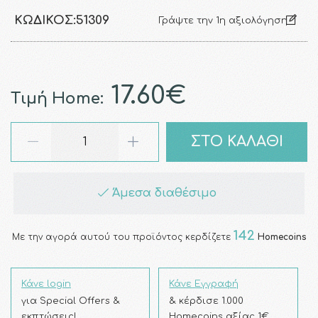
ΚΩΔΙΚΌΣ:
51309
Γράψτε την 1η αξιολόγηση
17.60€
Τιμή Home:
ΣΤΟ ΚΑΛΑΘΙ
Άμεσα διαθέσιμο
142
Με την αγορά αυτού του προϊόντος κερδίζετε
Homecoins
Κάνε login
Κάνε Εγγραφή
για Special Offers &
& κέρδισε 1.000
εκπτώσεις!
Homecoins αξίας 1€