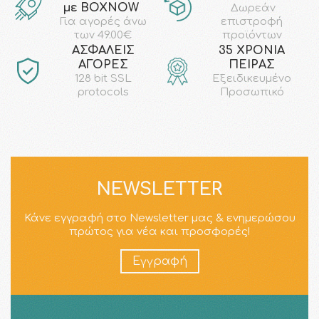
με ΒΟΧΝΟW
Δωρεάν
επιστροφή
Για αγορές άνω
προϊόντων
των 49.00€
AΣΦΑΛΕΙΣ
35 ΧΡΟΝΙΑ
ΑΓΟΡΕΣ
ΠΕΙΡΑΣ
128 bit SSL
Εξειδικευμένο
protocols
Προσωπικό
NEWSLETTER
Κάνε εγγραφή στο Newsletter μας & ενημερώσου
πρώτος για νέα και προσφορές!
Εγγραφή