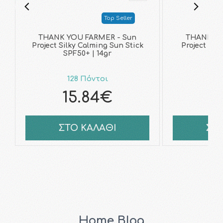
Top Seller
THANK YOU FARMER - Sun
THANK YO
Project Silky Calming Sun Stick
Project Ski
SPF50+ | 14gr
SPF
128 Πόντοι
14
15.84€
1
ΣΤΟ ΚΑΛΑΘΙ
ΣΤ
Home Blog