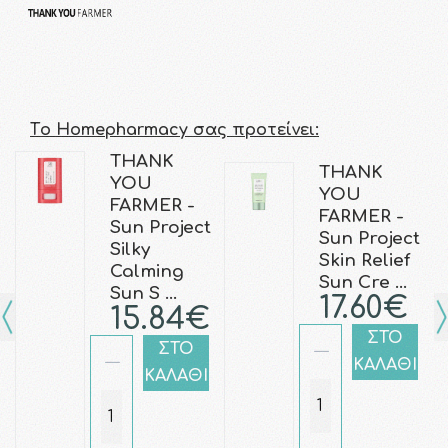
Τo Homepharmacy σας προτείνει:
THANK
THANK
YOU
YOU
FARMER -
FARMER -
Sun Project
Sun Project
Silky
Skin Relief
Calming
Sun Cre …
Sun S …
17.60€
15.84€
ΣΤΟ
ΣΤΟ
ΚΑΛΑΘΙ
ΚΑΛΑΘΙ