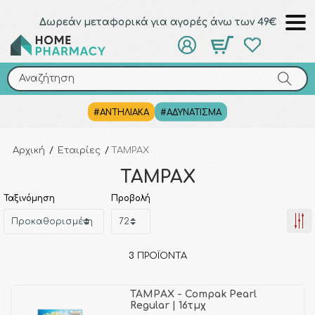
Δωρεάν μεταφορικά για αγορές άνω των 49€
Αναζήτηση
Αναζήτηση
#ΑΝΤΗΛΙΑΚΑ
#ΑΔΥΝΑΤΙΣΜΑ
Αρχική
/
Εταιρίες
/
TAMPAX
TAMPAX
Ταξινόμηση
Προβολή
3
ΠΡΟΪΌΝΤΑ
TAMPAX - Compak Pearl
Regular | 16τμχ