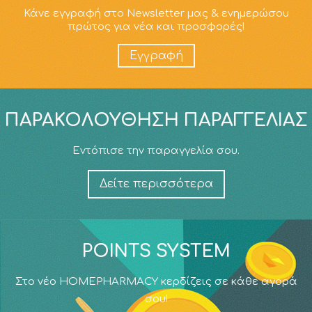
Κάνε εγγραφή στο Newsletter μας & ενημερώσου
πρώτος για νέα και προσφορές!
Εγγραφή
ΠΑΡΑΚΟΛΟΎΘΗΣΗ ΠΑΡΑΓΓΕΛΊΑΣ
Εντόπισε την παραγγελία σου.
Δείτε περισσότερα
POINTS SYSTEM
Στο νέο HOMEPHARMACY κερδίζεις σε κάθε αγορά
σου!