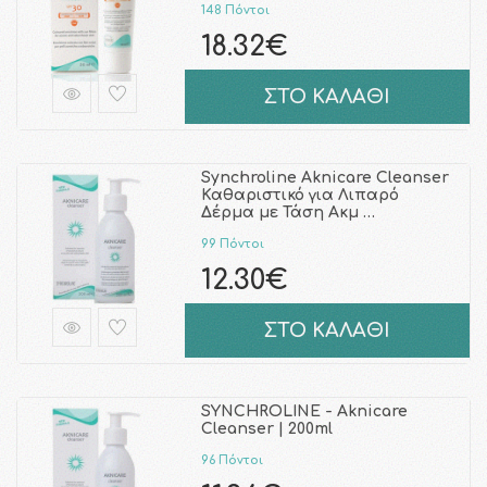
148 Πόντοι
18.32€
ΣΤΟ ΚΑΛΑΘΙ
Synchroline Aknicare Cleanser
Καθαριστικό για Λιπαρό
Δέρμα με Τάση Ακμ …
99 Πόντοι
12.30€
ΣΤΟ ΚΑΛΑΘΙ
SYNCHROLINE - Aknicare
Cleanser | 200ml
96 Πόντοι