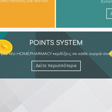
ώσου πρώτος για νέα και
Εντόπ
POINTS SYSTEM
Στο νέο HOMEPHARMACY κερδίζεις σε κάθε αγορά σου!
Δείτε περισσότερα