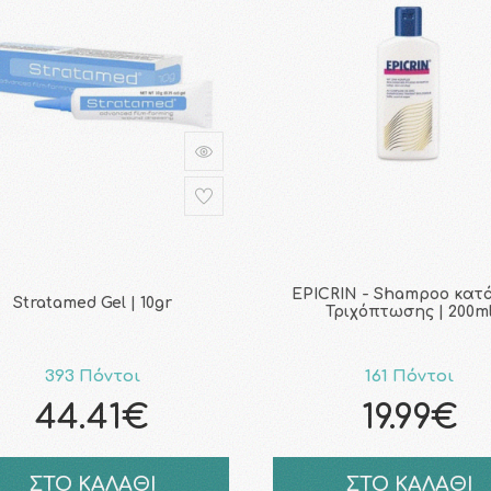
EPICRIN - Shampoo κατ
Stratamed Gel | 10gr
Τριχόπτωσης | 200m
393 Πόντοι
161 Πόντοι
44.41€
19.99€
ΣΤΟ ΚΑΛΑΘΙ
ΣΤΟ ΚΑΛΑΘΙ