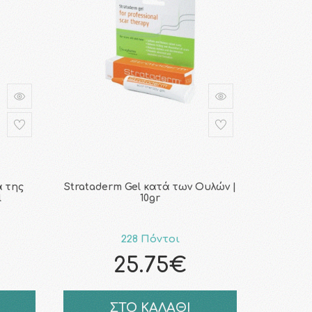
ά της
Strataderm Gel κατά των Ουλών |
l
10gr
228 Πόντοι
25.75€
ΣΤΟ ΚΑΛΑΘΙ