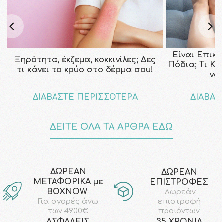
Είναι Επικ
Ξηρότητα, έκζεμα, κοκκινίλες; Δες
Πόδια; Τι Κ
τι κάνει το κρύο στο δέρμα σου!
να
ΔΙΑΒΑΣΤΕ ΠΕΡΙΣΣΟΤΕΡΑ
ΔΙΑΒΑΣ
ΔΕΙΤΕ ΟΛΑ ΤΑ ΑΡΘΡΑ ΕΔΩ
ΔΩΡΕΑΝ
ΔΩΡΕΑΝ
ΜΕΤΑΦΟΡΙΚΑ με
ΕΠΙΣΤΡΟΦΕΣ
ΒΟΧΝΟW
Δωρεάν
επιστροφή
Για αγορές άνω
προϊόντων
των 49.00€
AΣΦΑΛΕΙΣ
35 ΧΡΟΝΙΑ