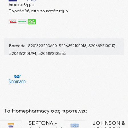
Αποστολή με:
Παραλαβή απο το κατάστημα
Barcode:
5201623203600, 5206892100018, 5206892100117,
5206892101794, 5206892101855
Τo Homepharmacy σας προτείνει:
SEPTONA -
JOHNSON &