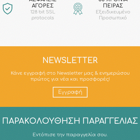
ΑΓΟΡΕΣ
ΠΕΙΡΑΣ
128 bit SSL
Εξειδικευμένο
protocols
Προσωπικό
NEWSLETTER
Κάνε εγγραφή στο Newsletter μας & ενημερώσου
πρώτος για νέα και προσφορές!
Εγγραφή
ΠΑΡΑΚΟΛΟΎΘΗΣΗ ΠΑΡΑΓΓΕΛΊΑΣ
Εντόπισε την παραγγελία σου.