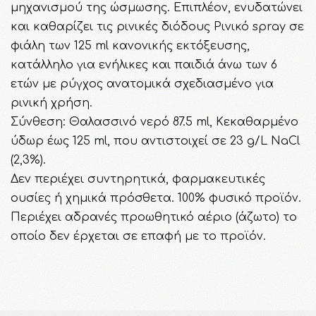
μηχανισμού της ώσμωσης. Επιπλέον, ενυδατώνει
και καθαρίζει τις ρινικές διόδους Ρινικό spray σε
φιάλη των 125 ml κανονικής εκτόξευσης,
κατάλληλο για ενήλικες και παιδιά άνω των 6
ετών με ρύγχος ανατομικά σχεδιασμένο για
ρινική χρήση.
Σύνθεση: Θαλασσινό νερό 87.5 ml, Kεκαθαρμένο
ύδωρ έως 125 ml, που αντιστοιχεί σε 23 g/L ΝaCl
(2,3%).
Δεν περιέχει συντηρητικά, φαρμακευτικές
ουσίες ή χημικά πρόσθετα. 100% φυσικό προϊόν.
Περιέχει αδρανές προωθητικό αέριο (άζωτο) το
οποίο δεν έρχεται σε επαφή με το προϊόν.