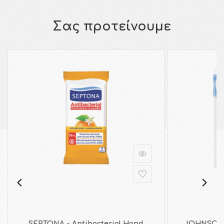
Σας προτείνουμε
SEPTONA - Antibacterial Hand
JOHNSON 