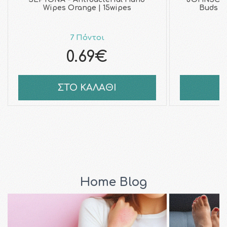
Wipes Orange | 15wipes
Buds Μ
7 Πόντοι
0.69€
ΣΤΟ ΚΑΛΑΘΙ
Σ
Home Blog