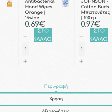
Antibacterial
JOHNSON -
Hand Wipes
Cotton Buds
Orange |
Μπατονέτες
15wipe …
| 100τμ …
0.69€
0.97€
ΣΤΟ
ΣΤΟ
ΚΑΛΑΘΙ
ΚΑΛΑΘΙ
Περιγραφή
Χρήση
Αξιολογήσεις