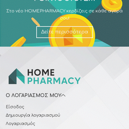
Στο νέο HOMEPHARMACY κερδίζεις σε κάθε αγορά
σου!
Δείτε περισσότερα
Ο ΛΟΓΑΡΙΑΣΜΌΣ ΜΟΥ
Είσοδος
Δημιουργία λογαριασμού
Λογαριασμός