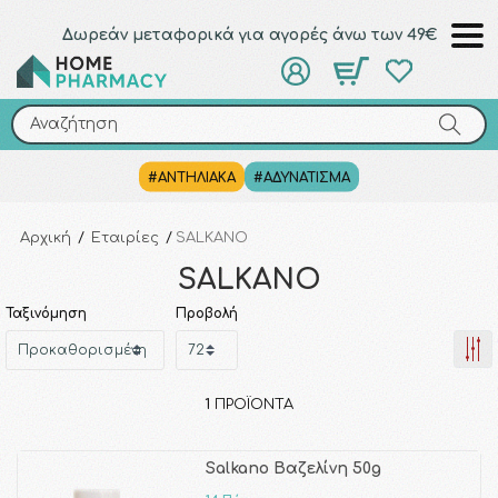
Δωρεάν μεταφορικά για αγορές άνω των 49€
Αναζήτηση
Αναζήτηση
#ΑΝΤΗΛΙΑΚΑ
#ΑΔΥΝΑΤΙΣΜΑ
Αρχική
/
Εταιρίες
/
SALKANO
SALKANO
Ταξινόμηση
Προβολή
1
ΠΡΟΪΌΝΤΑ
Salkano Βαζελίνη 50g