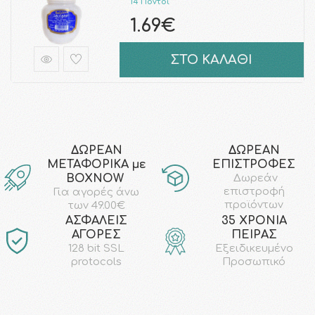
14 Πόντοι
1.69€
ΣΤΟ ΚΑΛΑΘΙ
ΔΩΡΕΑΝ
ΔΩΡΕΑΝ
ΜΕΤΑΦΟΡΙΚΑ με
ΕΠΙΣΤΡΟΦΕΣ
ΒΟΧΝΟW
Δωρεάν
επιστροφή
Για αγορές άνω
προϊόντων
των 49.00€
AΣΦΑΛΕΙΣ
35 ΧΡΟΝΙΑ
ΑΓΟΡΕΣ
ΠΕΙΡΑΣ
128 bit SSL
Εξειδικευμένο
protocols
Προσωπικό