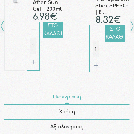
After Sun
Stick SPF50+
Gel | 200ml
| 8 …
6.98€
8.32€
ΣΤΟ
ΣΤΟ
ΚΑΛΑΘΙ
ΚΑΛΑΘΙ
Περιγραφή
Χρήση
Αξιολογήσεις