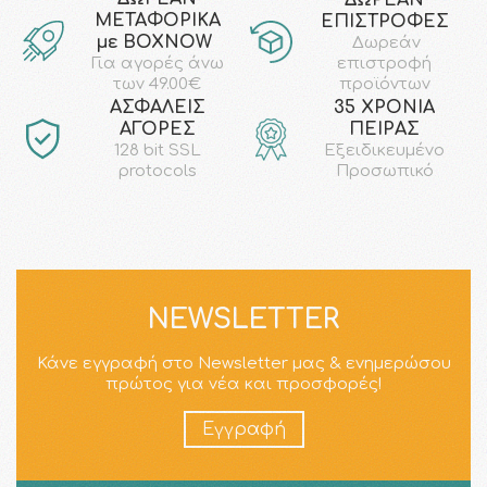
ΜΕΤΑΦΟΡΙΚΑ
ΕΠΙΣΤΡΟΦΕΣ
με ΒΟΧΝΟW
Δωρεάν
επιστροφή
Για αγορές άνω
προϊόντων
των 49.00€
AΣΦΑΛΕΙΣ
35 ΧΡΟΝΙΑ
ΑΓΟΡΕΣ
ΠΕΙΡΑΣ
128 bit SSL
Εξειδικευμένο
protocols
Προσωπικό
NEWSLETTER
Κάνε εγγραφή στο Newsletter μας & ενημερώσου
πρώτος για νέα και προσφορές!
Εγγραφή