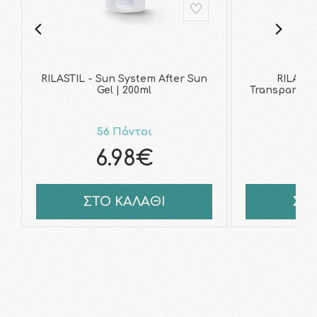
RILASTIL - Sun System After Sun
RILASTI
Gel | 200ml
Transparent 
56 Πόντοι
6
6.98€
8
ΣΤΟ ΚΑΛΑΘΙ
ΣΤ