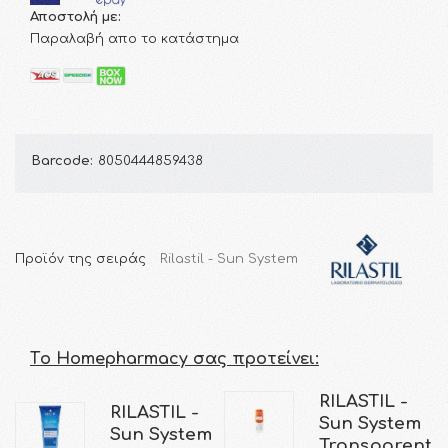
Αποστολή με:
Παραλαβή απο το κατάστημα
Barcode:
8050444859438
Προϊόν της σειράς
Rilastil - Sun System
Τo Homepharmacy σας προτείνει:
RILASTIL -
RILASTIL -
Sun System
Sun System
Transparent