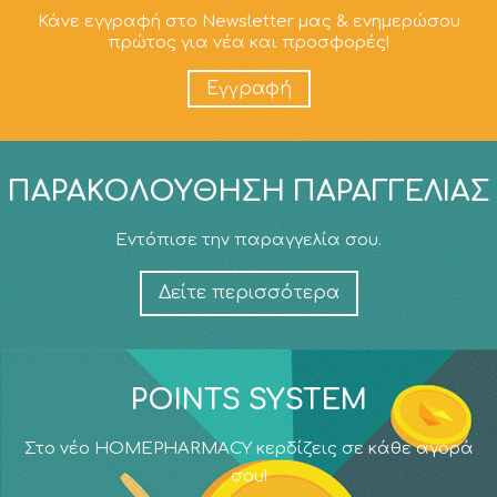
Κάνε εγγραφή στο Newsletter μας & ενημερώσου
πρώτος για νέα και προσφορές!
Εγγραφή
ΠΑΡΑΚΟΛΟΎΘΗΣΗ ΠΑΡΑΓΓΕΛΊΑΣ
Εντόπισε την παραγγελία σου.
Δείτε περισσότερα
POINTS SYSTEM
Στο νέο HOMEPHARMACY κερδίζεις σε κάθε αγορά
σου!