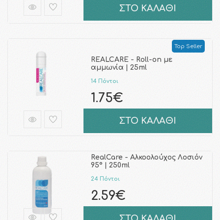
ΣΤΟ ΚΑΛΑΘΙ
Top Seller
REALCARE - Roll-on με
αμμωνία | 25ml
14 Πόντοι
1.75€
ΣΤΟ ΚΑΛΑΘΙ
RealCare - Αλκοολούχος Λοσιόν
95° | 250ml
24 Πόντοι
2.59€
ΣΤΟ ΚΑΛΑΘΙ