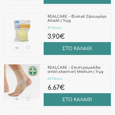
REALCARE - Φυσικό Σφουγγάρι
Απαλό | 1τμχ
31 Πόντοι
3.90€
ΣΤΟ ΚΑΛΑΘΙ
REALCARE - Επιστραγαλίδα
απλή ελαστική Medium | 1τμχ
59 Πόντοι
6.67€
ΣΤΟ ΚΑΛΑΘΙ