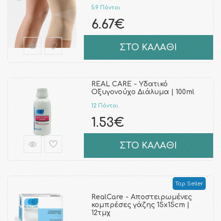
59 Πόντοι
6.67€
ΣΤΟ ΚΑΛΑΘΙ
REAL CARE - Υδατικό
Οξυγονούχο Διάλυμα | 100ml
12 Πόντοι
1.53€
ΣΤΟ ΚΑΛΑΘΙ
Top Seller
RealCare - Αποστειρωμένες
κομπρέσες γάζης 15x15cm |
12τμχ