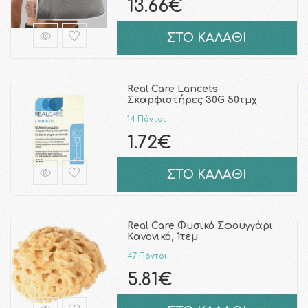
13.66€
ΣΤΟ ΚΑΛΑΘΙ
Real Care Lancets
Σκαρφιστήρες 30G 50τμχ
14 Πόντοι
1.72€
ΣΤΟ ΚΑΛΑΘΙ
Real Care Φυσικό Σφουγγάρι
Κανονικό, 1τεμ
47 Πόντοι
5.81€