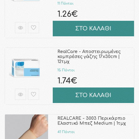
11 Πόντοι
1.26€
ΣΤΟ ΚΑΛΑΘΙ
RealCare - Αποστειρωμένες
κομπρέσες γάζης 17x30cm |
12τμχ
15 Πόντοι
1.74€
ΣΤΟ ΚΑΛΑΘΙ
REALCARE - 3003 Περικάρπιο
Ελαστικό Μπεζ Medium | 1τμχ
41 Πόντοι