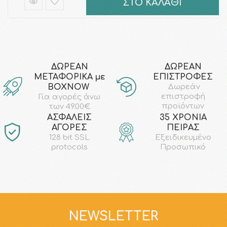
ΣΤΟ ΚΑΛΑΘΙ
ΔΩΡΕΑΝ
ΔΩΡΕΑΝ
ΜΕΤΑΦΟΡΙΚΑ με
ΕΠΙΣΤΡΟΦΕΣ
ΒΟΧΝΟW
Δωρεάν
επιστροφή
Για αγορές άνω
προϊόντων
των 49.00€
AΣΦΑΛΕΙΣ
35 ΧΡΟΝΙΑ
ΑΓΟΡΕΣ
ΠΕΙΡΑΣ
128 bit SSL
Εξειδικευμένο
protocols
Προσωπικό
NEWSLETTER