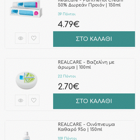
RealCare - Panthenol Cream
50% Δωρεάν Προιόν | 150ml
39 Πόντοι
4.79€
ΣΤΟ ΚΑΛΑΘΙ
REALCARE - Βαζελίνη με
άρωμα | 100ml
22 Πόντοι
2.70€
ΣΤΟ ΚΑΛΑΘΙ
REALCARE - Οινόπνευμα
Καθαρό 95ο | 150ml
109 Πόντοι