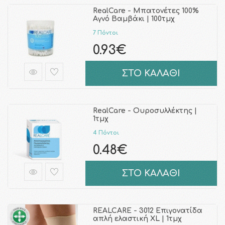
RealCare - Μπατονέτες 100%
Αγνό Βαμβάκι | 100τμχ
7 Πόντοι
0.93€
ΣΤΟ ΚΑΛΑΘΙ
RealCare - Ουροσυλλέκτης |
1τμχ
4 Πόντοι
0.48€
ΣΤΟ ΚΑΛΑΘΙ
REALCARE - 3012 Επιγονατίδα
απλή ελαστική XL | 1τμχ