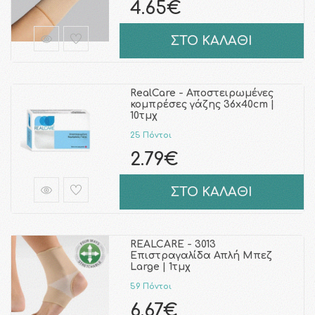
4.65€
ΣΤΟ ΚΑΛΑΘΙ
RealCare - Αποστειρωμένες
κομπρέσες γάζης 36x40cm |
10τμχ
25 Πόντοι
2.79€
ΣΤΟ ΚΑΛΑΘΙ
REALCARE - 3013
Επιστραγαλίδα Απλή Μπεζ
Large | 1τμχ
59 Πόντοι
6.67€