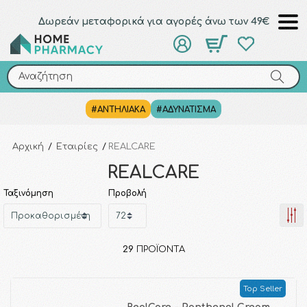
Δωρεάν μεταφορικά για αγορές άνω των 49€
Αναζήτηση
Αναζήτηση
#ΑΝΤΗΛΙΑΚΑ
#ΑΔΥΝΑΤΙΣΜΑ
Αρχική
/
Εταιρίες
/
REALCARE
REALCARE
Ταξινόμηση
Προβολή
29
ΠΡΟΪΌΝΤΑ
Top Seller