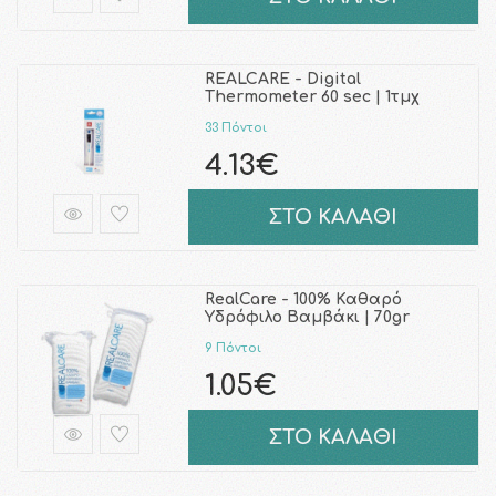
REALCARE - Digital
Thermometer 60 sec | 1τμχ
33 Πόντοι
4.13€
ΣΤΟ ΚΑΛΑΘΙ
RealCare - 100% Καθαρό
Υδρόφιλο Βαμβάκι | 70gr
9 Πόντοι
1.05€
ΣΤΟ ΚΑΛΑΘΙ