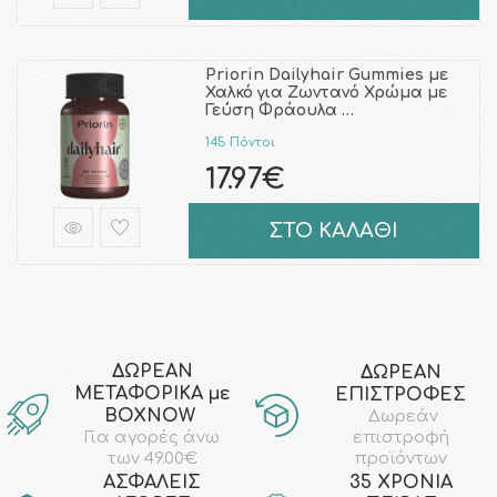
Priorin Dailyhair Gummies με
Χαλκό για Ζωντανό Χρώμα με
Γεύση Φράουλα …
145 Πόντοι
17.97€
ΣΤΟ ΚΑΛΑΘΙ
ΔΩΡΕΑΝ
ΔΩΡΕΑΝ
ΜΕΤΑΦΟΡΙΚΑ με
ΕΠΙΣΤΡΟΦΕΣ
ΒΟΧΝΟW
Δωρεάν
επιστροφή
Για αγορές άνω
προϊόντων
των 49.00€
AΣΦΑΛΕΙΣ
35 ΧΡΟΝΙΑ