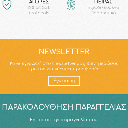
ΑΓΟΡΕΣ
ΠΕΙΡΑΣ
128 bit SSL
Εξειδικευμένο
protocols
Προσωπικό
NEWSLETTER
Κάνε εγγραφή στο Newsletter μας & ενημερώσου
πρώτος για νέα και προσφορές!
Εγγραφή
ΠΑΡΑΚΟΛΟΎΘΗΣΗ ΠΑΡΑΓΓΕΛΊΑΣ
Εντόπισε την παραγγελία σου.