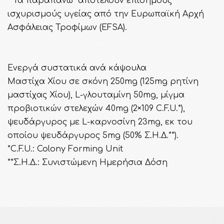
* Τα παραπάνω αποτελούν επίσημους
ισχυρισμούς υγείας από την Eυρωπαϊκή Αρχή
Ασφάλειας Τροφίμων (EFSA).
Ενεργά συστατικά ανά κάψουλα
Mαστίχα Χίου σε σκόνη 250mg (125mg ρητίνη
μαστίχας Χίου), L-γλουταμίνη 50mg, μίγμα
προβιοτικών στελεχών 40mg (2×109 C.F.U.*),
ψευδάργυρος με L-καρνοσίνη 23mg, εκ του
οποίου ψευδάργυρος 5mg (50% Σ.Η.Δ.**).
*C.F.U.: Colony Forming Unit
**Σ.Η.Δ.: Συνιστώμενη Ημερήσια Δόση