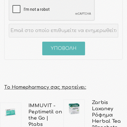
ΥΠΟΒΟΛΗ
Τo Homepharmacy σας προτείνει:
Zarbis
IMMUVIT -
Laxaney
Peptimetil on
Ρόφημα
the Go |
Herbal Tea
9tabs