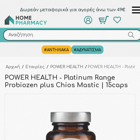
Δωρεάν μεταφορικά για αγορές άνω των 49€
Αναζήτηση
Αναζήτηση
#ΑΝΤΗΛΙΑΚΑ
#ΑΔΥΝΑΤΙΣΜΑ
Αρχική
/
Εταιρίες
/
POWER HEALTH
/
POWER HEALTH - Platinu
POWER HEALTH - Platinum Range
Probiozen plus Chios Mastic | 15caps