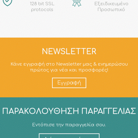
128 bit SSL
Εξειδικευμένο
protocols
Προσωπικό
NEWSLETTER
Κάνε εγγραφή στο Newsletter μας & ενημερώσου
πρώτος για νέα και προσφορές!
Εγγραφή
ΠΑΡΑΚΟΛΟΎΘΗΣΗ ΠΑΡΑΓΓΕΛΊΑΣ
Εντόπισε την παραγγελία σου.