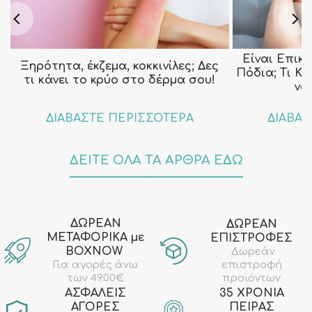
Είναι Επικ
Ξηρότητα, έκζεμα, κοκκινίλες; Δες
Πόδια; Τι Κ
τι κάνει το κρύο στο δέρμα σου!
να
ΔΙΑΒΑΣΤΕ ΠΕΡΙΣΣΟΤΕΡΑ
ΔΙΑΒΑΣ
ΔΕΙΤΕ ΟΛΑ ΤΑ ΑΡΘΡΑ ΕΔΩ
ΔΩΡΕΑΝ
ΔΩΡΕΑΝ
ΜΕΤΑΦΟΡΙΚΑ με
ΕΠΙΣΤΡΟΦΕΣ
ΒΟΧΝΟW
Δωρεάν
επιστροφή
Για αγορές άνω
προϊόντων
των 49.00€
AΣΦΑΛΕΙΣ
35 ΧΡΟΝΙΑ
ΑΓΟΡΕΣ
ΠΕΙΡΑΣ