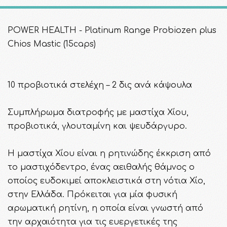
POWER HEALTH - Platinum Range Probiozen plus
Chios Mastic (15caps)
10 προβιοτικά στελέχη – 2 δις ανά κάψουλα
Συμπλήρωμα διατροφής με μαστίχα Χίου,
προβιοτικά, γλουταμίνη και ψευδάργυρο.
Η μαστίχα Χίου είναι η ρητινώδης έκκριση από
το μαστιχόδεντρο, ένας αειθαλής θάμνος ο
οποίος ευδοκιμεί αποκλειστικά στη νότια Χίο,
στην Ελλάδα. Πρόκειται για μία φυσική
αρωματική ρητίνη, η οποία είναι γνωστή από
την αρχαιότητα για τις ευεργετικές της