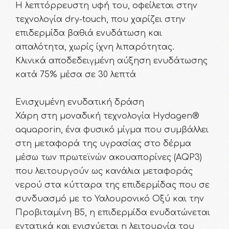
Η λεπτόρρευστη υφή του, οφείλεται στην
τεχνολογία dry-touch, που χαρίζει στην
επιδερμίδα βαθιά ενυδάτωση και
απαλότητα, χωρίς ίχνη λιπαρότητας.
Κλινικά αποδεδειγμένη αύξηση ενυδάτωσης
κατά 75% μέσα σε 30 λεπτά
Ενισχυμένη ενυδατική δράση
Χάρη στη μοναδική τεχνολογία Hydagen®
aquaporin, ένα φυσικό μίγμα που συμβάλλει
στη μεταφορά της υγρασίας στο δέρμα
μέσω των πρωτεϊνών ακουαπορίνες (ΑQP3)
που λειτουργούν ως κανάλια μεταφοράς
νερού στα κύτταρα της επιδερμίδας που σε
συνδυασμό με το Υαλουρονικό Οξύ και την
Προβιταμίνη Β5, η επιδερμίδα ενυδατώνεται
εντατικά και ενισχύεται η λειτουργία του