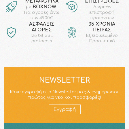
ΜΕΤΑΦΟΡΙΚΑ
ΕΠΙΣΤΡΟΦΕΣ
με ΒΟΧΝΟW
Δωρεάν
επιστροφή
Για αγορές άνω
προϊόντων
των 49.00€
AΣΦΑΛΕΙΣ
35 ΧΡΟΝΙΑ
ΑΓΟΡΕΣ
ΠΕΙΡΑΣ
128 bit SSL
Εξειδικευμένο
protocols
Προσωπικό
NEWSLETTER
Κάνε εγγραφή στο Newsletter μας & ενημερώσου
πρώτος για νέα και προσφορές!
Εγγραφή