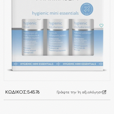
ΚΩΔΙΚΌΣ:
54576
Γράψτε την 1η αξιολόγηση