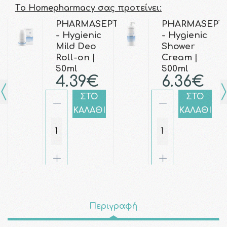
Τo Homepharmacy σας προτείνει:
PHARMASEPT
PHARMASEPT
- Hygienic
- Hygienic
Mild Deo
Shower
Roll-on |
Cream |
50ml
500ml
4.39€
6.36€
ΣΤΟ
ΣΤΟ
ΚΑΛΑΘΙ
ΚΑΛΑΘΙ
Περιγραφή