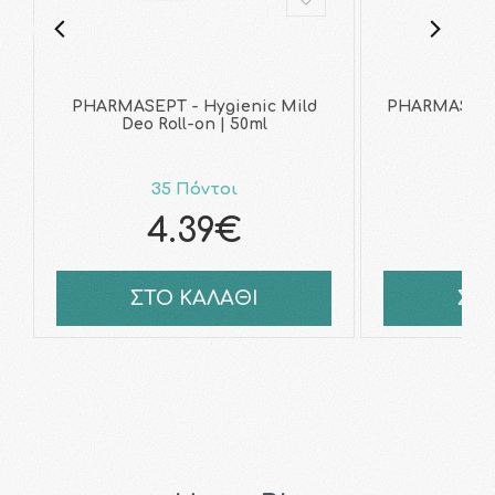
PHARMASEPT - Hygienic Mild
PHARMASEPT 
Deo Roll-on | 50ml
Cre
35 Πόντοι
6
4.39€
6
ΣΤΟ ΚΑΛΑΘΙ
ΣΤ