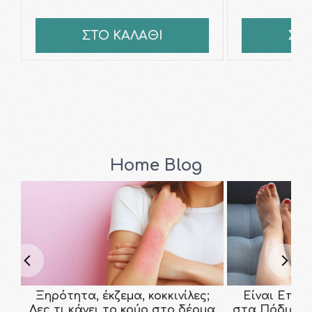
ΣΤΟ ΚΑΛΑΘΙ
ΣΤ
Home Blog
Ξηρότητα, έκζεμα, κοκκινίλες;
Είναι Επικ
Δες τι κάνει το κρύο στο δέρμα
στα Πόδια; Τ