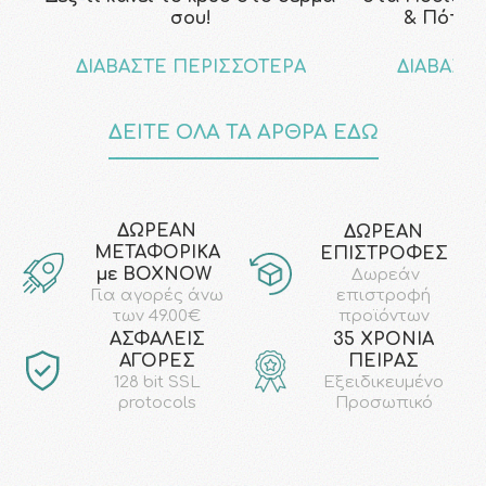
σου!
& Πότε ν
ΔΙΑΒΑΣΤΕ ΠΕΡΙΣΣΟΤΕΡΑ
ΔΙΑΒΑΣΤ
ΔΕΙΤΕ ΟΛΑ ΤΑ ΑΡΘΡΑ ΕΔΩ
ΔΩΡΕΑΝ
ΔΩΡΕΑΝ
ΜΕΤΑΦΟΡΙΚΑ
ΕΠΙΣΤΡΟΦΕΣ
με ΒΟΧΝΟW
Δωρεάν
επιστροφή
Για αγορές άνω
προϊόντων
των 49.00€
AΣΦΑΛΕΙΣ
35 ΧΡΟΝΙΑ
ΑΓΟΡΕΣ
ΠΕΙΡΑΣ
128 bit SSL
Εξειδικευμένο
protocols
Προσωπικό