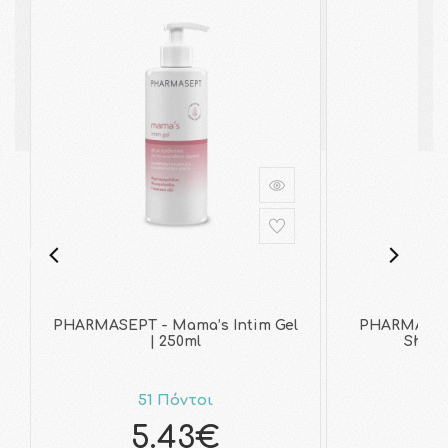
PHARMASEPT - Mama’s Intim Gel
PHARMASEPT
| 250ml
Showe
51 Πόντοι
7
5.43€
7