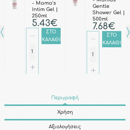
- Mama’s
Gentle
Intim Gel |
Shower Gel |
250ml
500ml
5.43€
7.68€
ΣΤΟ
ΣΤΟ
ΚΑΛΑΘΙ
ΚΑΛΑΘΙ
Περιγραφή
Χρήση
Αξιολογήσεις