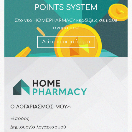
POINTS SYSTEM
Στο νέο HOMEPHARMACY κερδίζεις σε κάθε
αγορά σου!
Δείτε περισσότερα
Ο ΛΟΓΑΡΙΑΣΜΌΣ ΜΟΥ
Είσοδος
Δημιουργία λογαριασμού