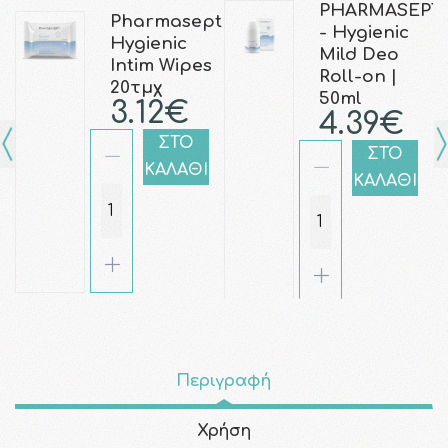
PHARMASEPT
Pharmasept
- Hygienic
Hygienic
Mild Deo
Intim Wipes
Roll-on |
20τμχ
50ml
3.12€
4.39€
ΣΤΟ
ΣΤΟ
ΚΑΛΑΘΙ
ΚΑΛΑΘΙ
Περιγραφή
Χρήση