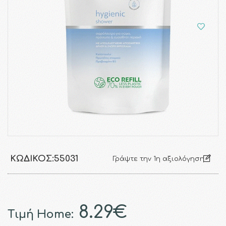
ΚΩΔΙΚΌΣ:
55031
Γράψτε την 1η αξιολόγηση
8.29€
Τιμή Home: