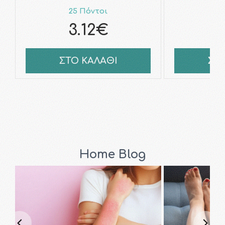
25 Πόντοι
3
3.12€
4
ΣΤΟ ΚΑΛΑΘΙ
ΣΤ
Home Blog