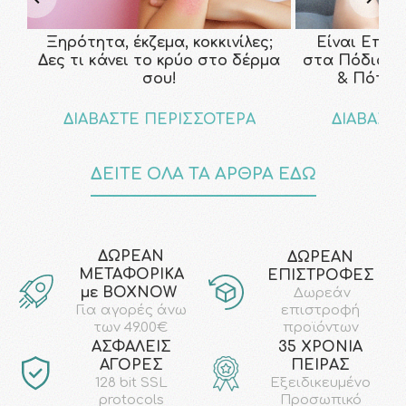
Ξηρότητα, έκζεμα, κοκκινίλες;
Είναι Επικ
Δες τι κάνει το κρύο στο δέρμα
στα Πόδια; Τ
σου!
& Πότε ν
ΔΙΑΒΑΣΤΕ ΠΕΡΙΣΣΟΤΕΡΑ
ΔΙΑΒΑΣΤ
ΔΕΙΤΕ ΟΛΑ ΤΑ ΑΡΘΡΑ ΕΔΩ
ΔΩΡΕΑΝ
ΔΩΡΕΑΝ
ΜΕΤΑΦΟΡΙΚΑ
ΕΠΙΣΤΡΟΦΕΣ
με ΒΟΧΝΟW
Δωρεάν
επιστροφή
Για αγορές άνω
προϊόντων
των 49.00€
AΣΦΑΛΕΙΣ
35 ΧΡΟΝΙΑ
ΑΓΟΡΕΣ
ΠΕΙΡΑΣ
128 bit SSL
Εξειδικευμένο
protocols
Προσωπικό