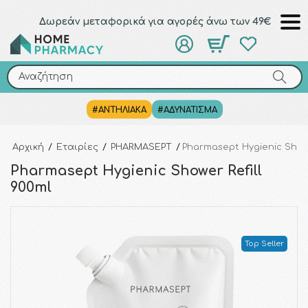
Δωρεάν μεταφορικά για αγορές άνω των 49€
Αναζήτηση
Αναζήτηση
#ΑΝΤΗΛΙΑΚΑ
#ΑΔΥΝΑΤΙΣΜΑ
Αρχική
/
Εταιρίες
/
PHARMASEPT
/
Pharmasept Hygienic Showe
Pharmasept Hygienic Shower Refill
900ml
Top Seller