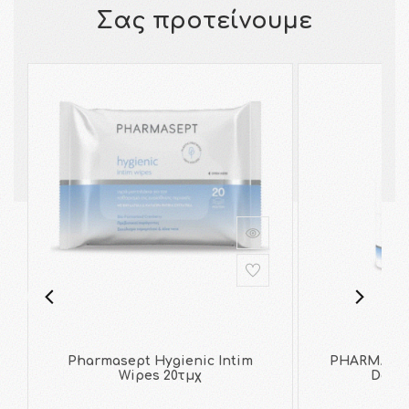
Σας προτείνουμε
Pharmasept Hygienic Intim
PHARMASEPT
Wipes 20τμχ
Deo R