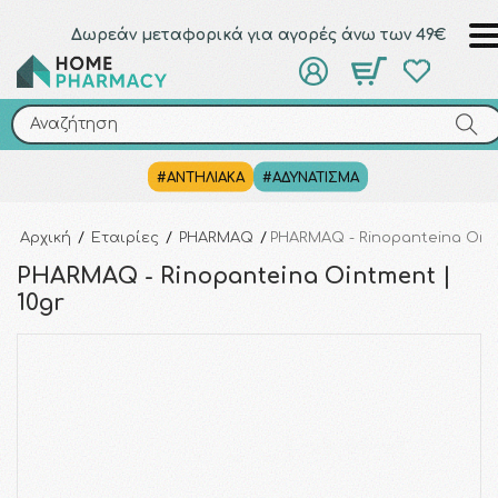
Δωρεάν μεταφορικά για αγορές άνω των 49€
Αναζήτηση
Αναζήτηση
#ΑΝΤΗΛΙΑΚΑ
#ΑΔΥΝΑΤΙΣΜΑ
Αρχική
/
Εταιρίες
/
PHARMAQ
/
PHARMAQ - Rinopanteina Oint
PHARMAQ - Rinopanteina Ointment |
10gr