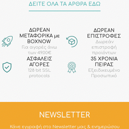
ΔΕΙΤΕ ΟΛΑ ΤΑ ΑΡΘΡΑ ΕΔΩ
ΔΩΡΕΑΝ
ΔΩΡΕΑΝ
ΜΕΤΑΦΟΡΙΚΑ με
ΕΠΙΣΤΡΟΦΕΣ
ΒΟΧΝΟW
Δωρεάν
επιστροφή
Για αγορές άνω
προϊόντων
των 49.00€
AΣΦΑΛΕΙΣ
35 ΧΡΟΝΙΑ
ΑΓΟΡΕΣ
ΠΕΙΡΑΣ
128 bit SSL
Εξειδικευμένο
protocols
Προσωπικό
NEWSLETTER
Κάνε εγγραφή στο Newsletter μας & ενημερώσου