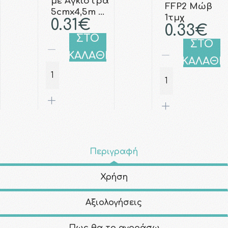
με Άγκιστρα
FFP2 Μώβ
5cmx4,5m …
1τμχ
0.31€
0.33€
ΣΤΟ
ΣΤΟ
ΚΑΛΑΘΙ
ΚΑΛΑΘΙ
Περιγραφή
Χρήση
Αξιολογήσεις