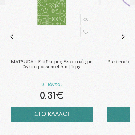
MATSUDA - Επίδεσμος Ελαστικός με
Barbeador 
Άγκιστρα 5cmx4,5m | 1τμχ
F
3 Πόντοι
0.31€
ΣΤΟ ΚΑΛΑΘΙ
Σ