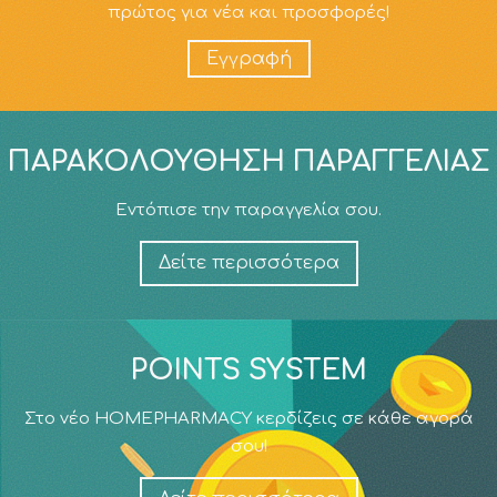
πρώτος για νέα και προσφορές!
Εγγραφή
ΠΑΡΑΚΟΛΟΎΘΗΣΗ ΠΑΡΑΓΓΕΛΊΑΣ
Εντόπισε την παραγγελία σου.
Δείτε περισσότερα
POINTS SYSTEM
Στο νέο HOMEPHARMACY κερδίζεις σε κάθε αγορά
σου!