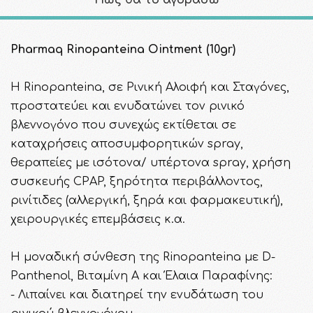
Πως θα το αγοράσω
Pharmaq Rinopanteina Ointment (10gr)
Η Rinopanteina, σε Ρινική Αλοιφή και Σταγόνες,
προστατεύει και ενυδατώνει τον ρινικό
βλεννογόνο που συνεχώς εκτίθεται σε
καταχρήσεις αποσυμφορητικών spray,
θεραπείες με ισότονα/ υπέρτονα spray, χρήση
συσκευής CPAP, ξηρότητα περιβάλλοντος,
ρινίτιδες (αλλεργική, ξηρά και φαρμακευτική),
χειρουργικές επεμβάσεις κ.α.
Η μοναδική σύνθεση της Rinopanteina με D-
Panthenol, Βιταμίνη A και Έλαια Παραφίνης:
- Λιπαίνει και διατηρεί την ενυδάτωση του