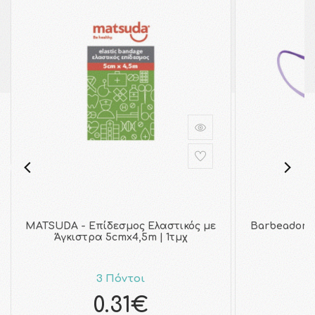
MATSUDA - Επίδεσμος Ελαστικός με
Barbeador 
Άγκιστρα 5cmx4,5m | 1τμχ
F
3 Πόντοι
0.31€