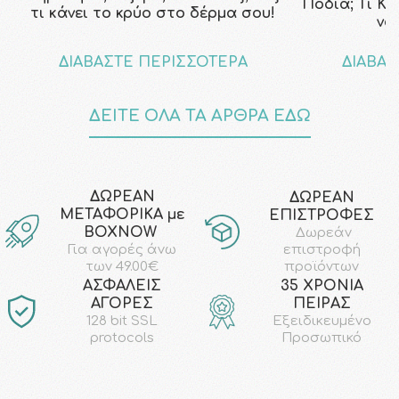
Πόδια; Τι Κ
τι κάνει το κρύο στο δέρμα σου!
να
ΔΙΑΒΑΣΤΕ ΠΕΡΙΣΣΟΤΕΡΑ
ΔΙΑΒΑΣ
ΔΕΙΤΕ ΟΛΑ ΤΑ ΑΡΘΡΑ ΕΔΩ
ΔΩΡΕΑΝ
ΔΩΡΕΑΝ
ΜΕΤΑΦΟΡΙΚΑ με
ΕΠΙΣΤΡΟΦΕΣ
ΒΟΧΝΟW
Δωρεάν
επιστροφή
Για αγορές άνω
προϊόντων
των 49.00€
AΣΦΑΛΕΙΣ
35 ΧΡΟΝΙΑ
ΑΓΟΡΕΣ
ΠΕΙΡΑΣ
128 bit SSL
Εξειδικευμένο
protocols
Προσωπικό