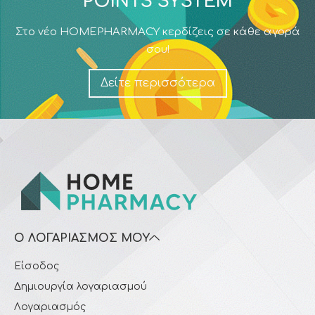
POINTS SYSTEM
Στο νέο HOMEPHARMACY κερδίζεις σε κάθε αγορά
σου!
Δείτε περισσότερα
Ο ΛΟΓΑΡΙΑΣΜΌΣ ΜΟΥ
Είσοδος
Δημιουργία λογαριασμού
Λογαριασμός