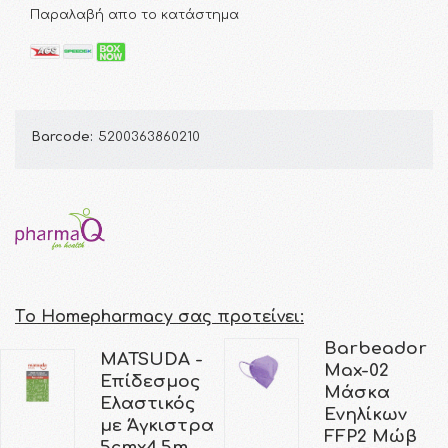
Παραλαβή απο το κατάστημα
Barcode:
5200363860210
Τo Homepharmacy σας προτείνει:
Barbeador
MATSUDA -
Max-02
Επίδεσμος
Μάσκα
Ελαστικός
Ενηλίκων
με Άγκιστρα
FFP2 Μώβ
5cmx4,5m …