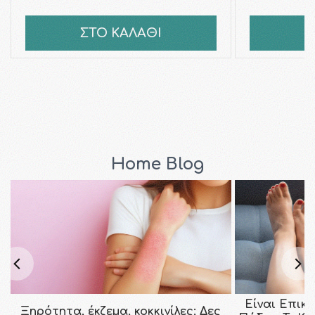
ΣΤΟ ΚΑΛΑΘΙ
Σ
Home Blog
Είναι Επικ
Ξηρότητα, έκζεμα, κοκκινίλες; Δες