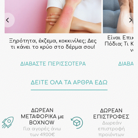
Είναι Επικ
Ξηρότητα, έκζεμα, κοκκινίλες; Δες
Πόδια; Τι Κ
τι κάνει το κρύο στο δέρμα σου!
να
ΔΙΑΒΑΣΤΕ ΠΕΡΙΣΣΟΤΕΡΑ
ΔΙΑΒΑΣ
ΔΕΙΤΕ ΟΛΑ ΤΑ ΑΡΘΡΑ ΕΔΩ
ΔΩΡΕΑΝ
ΔΩΡΕΑΝ
ΜΕΤΑΦΟΡΙΚΑ με
ΕΠΙΣΤΡΟΦΕΣ
ΒΟΧΝΟW
Δωρεάν
επιστροφή
Για αγορές άνω
προϊόντων
των 49.00€