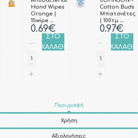
Antibacterial
JOHNSON -
Hand Wipes
Cotton Buds
Orange |
Μπατονέτες
15wipe …
| 100τμ …
0.69€
0.97€
ΣΤΟ
ΣΤΟ
ΚΑΛΑΘΙ
ΚΑΛΑΘΙ
Περιγραφή
Χρήση
Αξιολογήσεις