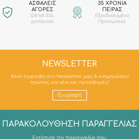
AΣΦΑΛΕΙΣ
35 ΧΡΟΝΙΑ
ΑΓΟΡΕΣ
ΠΕΙΡΑΣ
128 bit SSL
Εξειδικευμένο
protocols
Προσωπικό
NEWSLETTER
Κάνε εγγραφή στο Newsletter μας & ενημερώσου
πρώτος για νέα και προσφορές!
Εγγραφή
ΠΑΡΑΚΟΛΟΎΘΗΣΗ ΠΑΡΑΓΓΕΛΊΑΣ
Εντόπισε την παραγγελία σου.