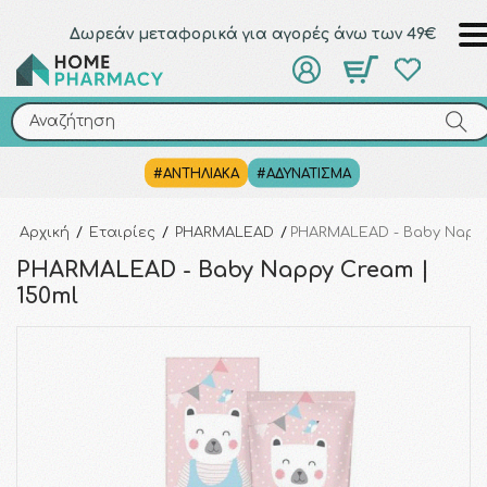
Δωρεάν μεταφορικά για αγορές άνω των 49€
Αναζήτηση
Αναζήτηση
#ΑΝΤΗΛΙΑΚΑ
#ΑΔΥΝΑΤΙΣΜΑ
Αρχική
/
Εταιρίες
/
PHARMALEAD
/
PHARMALEAD - Baby Nappy
PHARMALEAD - Baby Nappy Cream |
150ml