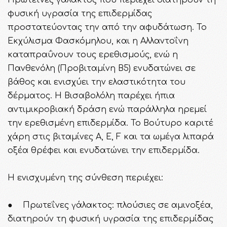
Πρωτεΐνες γάλακτος που περιέχει διατηρούν τη
φυσική υγρασία της επιδερμίδας
προστατεύοντας την από την αφυδάτωση. Το
Εκχύλισμα Φασκόμηλου, και η Αλλαντοΐνη
καταπραΰνουν τους ερεθισμούς, ενώ η
Πανθενόλη (Προβιταμίνη Β5) ενυδατώνει σε
βάθος και ενισχύει την ελαστικότητα του
δέρματος. Η Βισαβολόλη παρέχει ήπια
αντιμικροβιακή δράση ενώ παράλληλα ηρεμεί
την ερεθισμένη επιδερμίδα. Το Βούτυρο καριτέ
χάρη στις βιταμίνες Α, Ε, F και τα ωμέγα λιπαρά
οξέα θρέφει και ενυδατώνει την επιδερμίδα.
Η ενισχυμένη της σύνθεση περιέχει:
● Πρωτεΐνες γάλακτος: πλούσιες σε αμινοξέα,
διατηρούν τη φυσική υγρασία της επιδερμίδας