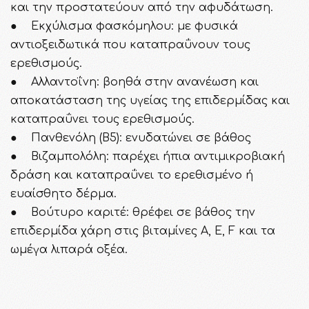
και την προστατεύουν από την αφυδάτωση.
● Εκχύλισμα φασκόμηλου: με φυσικά
αντιοξειδωτικά που καταπραΰνουν τους
ερεθισμούς.
● Αλλαντοΐνη: βοηθά στην ανανέωση και
αποκατάσταση της υγείας της επιδερμίδας και
καταπραΰνει τους ερεθισμούς.
● Πανθενόλη (Β5): ενυδατώνει σε βάθος
● Βιζαμπολόλη: παρέχει ήπια αντιμικροβιακή
δράση και καταπραΰνει το ερεθισμένο ή
ευαίσθητο δέρμα.
● Βούτυρο καριτέ: θρέφει σε βάθος την
επιδερμίδα χάρη στις βιταμίνες Α, Ε, F και τα
ωμέγα λιπαρά οξέα.