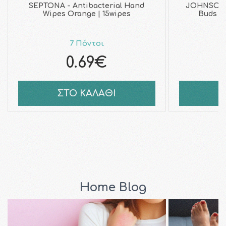
SEPTONA - Antibacterial Hand
JOHNSON 
Wipes Orange | 15wipes
Buds Μ
7 Πόντοι
0.69€
ΣΤΟ ΚΑΛΑΘΙ
Σ
Home Blog