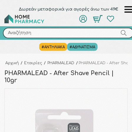
Δωρεάν μεταφορικά για αγορές άνω των 49€
Αναζήτηση
Αναζήτηση
#ΑΝΤΗΛΙΑΚΑ
#ΑΔΥΝΑΤΙΣΜΑ
Αρχική
/
Εταιρίες
/
PHARMALEAD
/
PHARMALEAD - After Shave 
PHARMALEAD - After Shave Pencil |
10gr