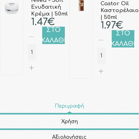
Nivea - Soft
Castor Oil
Ενυδατική
Καστορέλαιο
Κρέμα | 50ml
| 50ml
1.47€
1.97€
ΣΤΟ
ΣΤΟ
ΚΑΛΑΘΙ
ΚΑΛΑΘΙ
Περιγραφή
Χρήση
Αξιολογήσεις