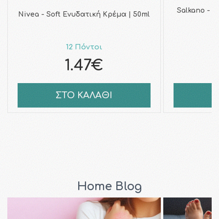
Salkano - C
Nivea - Soft Ενυδατική Κρέμα | 50ml
12 Πόντοι
1.47€
ΣΤΟ ΚΑΛΑΘΙ
Σ
Home Blog