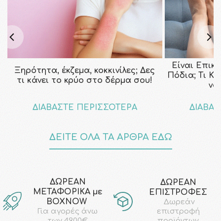
Είναι Επικ
Ξηρότητα, έκζεμα, κοκκινίλες; Δες
Πόδια; Τι Κ
τι κάνει το κρύο στο δέρμα σου!
να
ΔΙΑΒΑΣΤΕ ΠΕΡΙΣΣΟΤΕΡΑ
ΔΙΑΒΑΣ
ΔΕΙΤΕ ΟΛΑ ΤΑ ΑΡΘΡΑ ΕΔΩ
ΔΩΡΕΑΝ
ΔΩΡΕΑΝ
ΜΕΤΑΦΟΡΙΚΑ με
ΕΠΙΣΤΡΟΦΕΣ
ΒΟΧΝΟW
Δωρεάν
επιστροφή
Για αγορές άνω
προϊόντων
των 49.00€