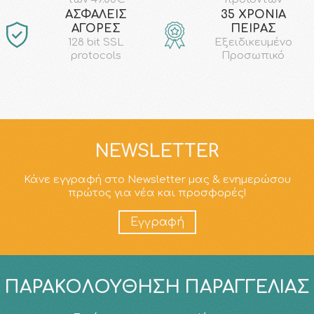
AΣΦΑΛΕΙΣ
35 ΧΡΟΝΙΑ
ΑΓΟΡΕΣ
ΠΕΙΡΑΣ
128 bit SSL
Εξειδικευμένο
protocols
Προσωπικό
NEWSLETTER
Κάνε εγγραφή στο Newsletter μας & ενημερώσου
πρώτος για νέα και προσφορές!
Εγγραφή
ΠΑΡΑΚΟΛΟΎΘΗΣΗ ΠΑΡΑΓΓΕΛΊΑΣ