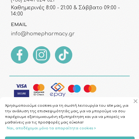
(+30) 2441 024 821
Καθημερινές 8:00 - 21:00 & Σάββατο 09:00 -
14:00
EMAIL
info@homepharmacy.gr
Χρησιμοποιούμε cookies για τη σωστή λειτουργία του site μας, για
την ανάλυση της επισκεψιμότητάς μας, για να μπορούμε να σου
παρέχουμε εξατομικευμένη εξυπηρέτηση και για να μπορείς να
μαθαίνεις για τις προσφορές μας εύκολα!
Copyright © 2026
HomePharmacy.gr
Ναι, αποδέχομαι μόνο τα απαραίτητα cookies >