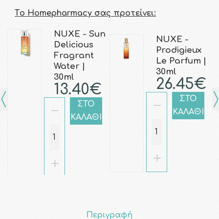
Τo Homepharmacy σας προτείνει:
NUXE - Sun
NUXE -
Delicious
Prodigieux
Fragrant
Le Parfum |
Water |
30ml
30ml
26.45€
13.40€
ΣΤΟ
ΣΤΟ
ΚΑΛΑΘΙ
ΚΑΛΑΘΙ
Περιγραφή