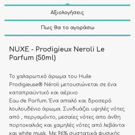
Αξιολογήσεις
Πως θα το αγοράσω
NUXE - Prodigieux Neroli Le
Parfum (50ml)
Το χαλαρωτικό άρωμα του Huile
Prodigieuse® Néroli μετουσιώνεται σε ένα
καταπραϋντικό και αέρινο
Eau de Parfum. Ένα απαλό και δροσερό
λουλουδένιο άρωμα. Συνδυάζει υψηλές νότες
από , περγαμόντο, μεσαίες νότες απο άνθη
πορτοκαλιάς και χαμηλές νότες από λεβάντα
και white musk. Με 96% συστατικά φυσικής