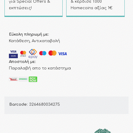
για Special Offers &
& κέρδισε 1.000
εκπτώσεις!
Homecoins αξίας 1€
Εύκολη πληρωμή με:
Κατάθεση, Αντικαταβολή
Αποστολή με:
Παραλαβή απο το κατάστημα
Barcode:
3264680034275