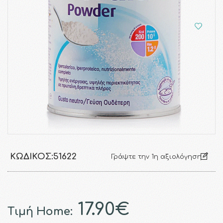
ΚΩΔΙΚΌΣ:
51622
Γράψτε την 1η αξιολόγηση
17.90€
Τιμή Home: