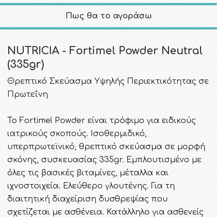
Πως θα το αγοράσω
NUTRICIA - Fortimel Powder Neutral
(335gr)
Θρεπτικό Σκεύασμα Υψηλής Περιεκτικότητας σε
Πρωτεΐνη
Το Fortimel Powder είναι τρόφιμο για ειδικούς
ιατρικούς σκοπούς. Iσοθερμιδικό,
υπερπρωτεϊνικό, θρεπτικό σκεύασμα σε μορφή
σκόνης, συσκευασίας 335gr. Εμπλουτισμένο με
όλες τις βασικές βιταμίνες, μέταλλα και
ιχνοστοιχεία. Ελεύθερο γλουτένης. Για τη
διαιτητική διαχείριση δυσθρεψίας που
σχετίζεται με ασθένεια. Κατάλληλο για ασθενείς