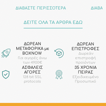
ΔΙΑΒΑΣΤΕ ΠΕΡΙΣΣΟΤΕΡΑ
ΔΙΑΒΑΣ
ΔΕΙΤΕ ΟΛΑ ΤΑ ΑΡΘΡΑ ΕΔΩ
ΔΩΡΕΑΝ
ΔΩΡΕΑΝ
ΜΕΤΑΦΟΡΙΚΑ με
ΕΠΙΣΤΡΟΦΕΣ
ΒΟΧΝΟW
Δωρεάν
επιστροφή
Για αγορές άνω
προϊόντων
των 49.00€
AΣΦΑΛΕΙΣ
35 ΧΡΟΝΙΑ
ΑΓΟΡΕΣ
ΠΕΙΡΑΣ
128 bit SSL
Εξειδικευμένο
protocols
Προσωπικό