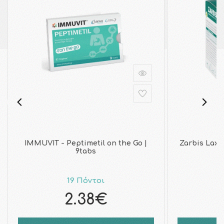
IMMUVIT - Peptimetil on the Go |
Zarbis Lax
9tabs
19 Πόντοι
2.38€