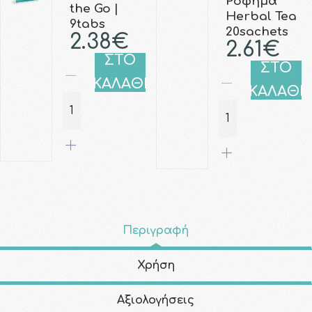
Ρόφημα
the Go |
Herbal Tea
9tabs
20sachets
2.38€
2.61€
ΣΤΟ
ΣΤΟ
ΚΑΛΑΘΙ
ΚΑΛΑΘΙ
Περιγραφή
Χρήση
Αξιολογήσεις