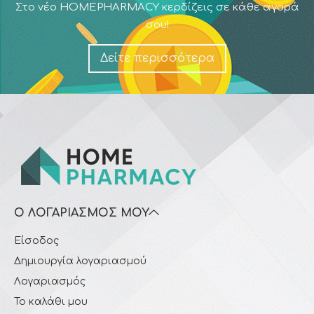
Στο νέο HOMEPHARMACY κερδίζεις σε κάθε αγορά
σου!
Δείτε περισσότερα
Ο ΛΟΓΑΡΙΑΣΜΌΣ ΜΟΥ
Είσοδος
Δημιουργία λογαριασμού
Λογαριασμός
Το καλάθι μου