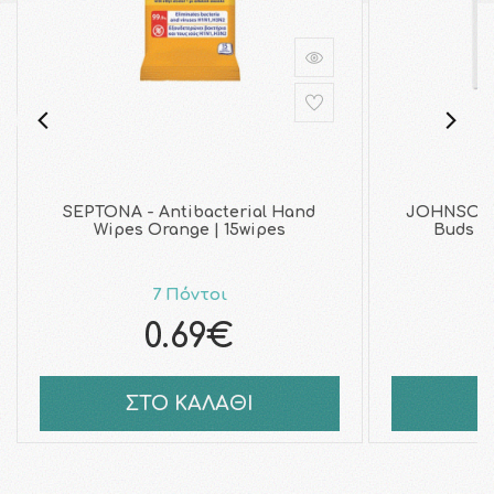
SEPTONA - Antibacterial Hand
JOHNSON 
Wipes Orange | 15wipes
Buds Μ
7 Πόντοι
0.69€
ΣΤΟ ΚΑΛΑΘΙ
Σ