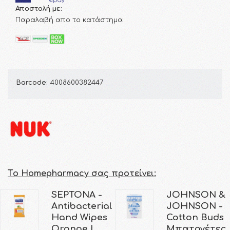
Αποστολή με:
Παραλαβή απο το κατάστημα
Barcode:
4008600382447
Τo Homepharmacy σας προτείνει:
SEPTONA -
JOHNSON &
Antibacterial
JOHNSON -
Hand Wipes
Cotton Buds
Orange |
Μπατονέτες