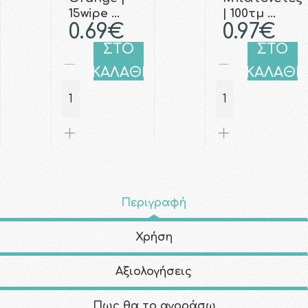
15wipe …
| 100τμ …
0.69€
0.97€
ΣΤΟ
ΣΤΟ
ΚΑΛΑΘΙ
ΚΑΛΑΘΙ
Περιγραφή
Χρήση
Αξιολογήσεις
Πως θα το αγοράσω