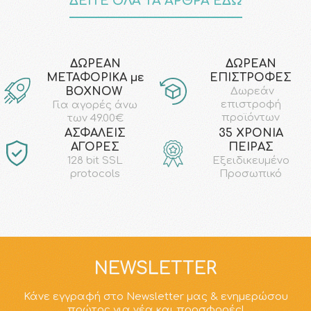
ΔΕΙΤΕ ΟΛΑ ΤΑ ΑΡΘΡΑ ΕΔΩ
ΔΩΡΕΑΝ
ΔΩΡΕΑΝ
ΜΕΤΑΦΟΡΙΚΑ με
ΕΠΙΣΤΡΟΦΕΣ
ΒΟΧΝΟW
Δωρεάν
επιστροφή
Για αγορές άνω
προϊόντων
των 49.00€
AΣΦΑΛΕΙΣ
35 ΧΡΟΝΙΑ
ΑΓΟΡΕΣ
ΠΕΙΡΑΣ
128 bit SSL
Εξειδικευμένο
protocols
Προσωπικό
NEWSLETTER
Κάνε εγγραφή στο Newsletter μας & ενημερώσου
πρώτος για νέα και προσφορές!