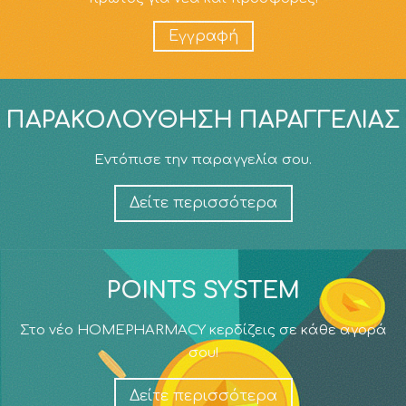
Εγγραφή
ΠΑΡΑΚΟΛΟΎΘΗΣΗ ΠΑΡΑΓΓΕΛΊΑΣ
Εντόπισε την παραγγελία σου.
Δείτε περισσότερα
POINTS SYSTEM
Στο νέο HOMEPHARMACY κερδίζεις σε κάθε αγορά
σου!
Δείτε περισσότερα