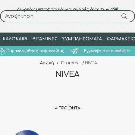
Δωρεάν μεταφορικά για αγορές άνω των 49€
Αναζήτηση
Αναζήτηση
 ΚΑΛΟΚΑΙΡΙ
ΒΙΤΑΜΙΝΕΣ - ΣΥΜΠΛΗΡΩΜΑΤΑ
ΦΑΡΜΑΚΕΙ
Παρακολούθηση παραγγελίας
Εγγραφή στο newsletter
Αρχική
/
Εταιρίες
/
NIVEA
NIVEA
4
ΠΡΟΪΌΝΤΑ