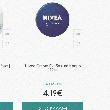
ρέμα |
Nivea Cream Ενυδατική Κρέμα
150ml
34 Πόντοι
4.19€
ΣΤΟ ΚΑΛΑΘΙ