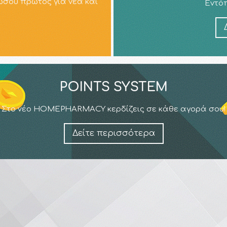
ώσου πρώτος για νέα και
Εντόπ
POINTS SYSTEM
Στο νέο HOMEPHARMACY κερδίζεις σε κάθε αγορά σου!
Δείτε περισσότερα