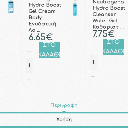
Neutrogena
Hydro Boost
Hydro Boost
Gel Cream
Cleanser
Body
Water Gel
Ενυδατική
Καθαριστ …
Λο …
7.75€
6.65€
ΣΤΟ
ΣΤΟ
ΚΑΛΑΘΙ
ΚΑΛΑΘΙ
Περιγραφή
Χρήση