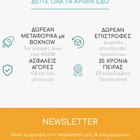
ΔΕΙΤΕ ΟΛΑ ΤΑ ΑΡΘΡΑ ΕΔΩ
ΔΩΡΕΑΝ
ΔΩΡΕΑΝ
ΜΕΤΑΦΟΡΙΚΑ με
ΕΠΙΣΤΡΟΦΕΣ
ΒΟΧΝΟW
Δωρεάν
επιστροφή
Για αγορές άνω
προϊόντων
των 49.00€
AΣΦΑΛΕΙΣ
35 ΧΡΟΝΙΑ
ΑΓΟΡΕΣ
ΠΕΙΡΑΣ
128 bit SSL
Εξειδικευμένο
protocols
Προσωπικό
NEWSLETTER
Κάνε εγγραφή στο Newsletter μας & ενημερώσου