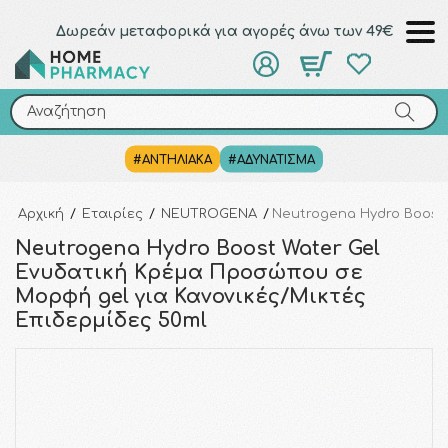
Δωρεάν μεταφορικά για αγορές άνω των 49€
Αναζήτηση
Αναζήτηση
#ΑΝΤΗΛΙΑΚΑ
#ΑΔΥΝΑΤΙΣΜΑ
Αρχική
/
Εταιρίες
/
NEUTROGENA
/
Neutrogena Hydro Boost
Neutrogena Hydro Boost Water Gel
Ενυδατική Κρέμα Προσώπου σε
Μορφή gel για Κανονικές/Μικτές
Επιδερμίδες 50ml