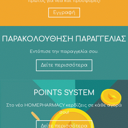
πρώτος για νέα και προσφορές!
Εγγραφή
ΠΑΡΑΚΟΛΟΎΘΗΣΗ ΠΑΡΑΓΓΕΛΊΑΣ
Εντόπισε την παραγγελία σου.
Δείτε περισσότερα
POINTS SYSTEM
Στο νέο HOMEPHARMACY κερδίζεις σε κάθε αγορά
σου!
Δείτε περισσότερα