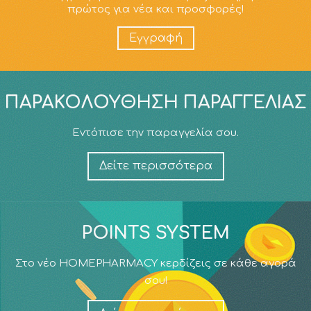
πρώτος για νέα και προσφορές!
Εγγραφή
ΠΑΡΑΚΟΛΟΎΘΗΣΗ ΠΑΡΑΓΓΕΛΊΑΣ
Εντόπισε την παραγγελία σου.
Δείτε περισσότερα
POINTS SYSTEM
Στο νέο HOMEPHARMACY κερδίζεις σε κάθε αγορά
σου!