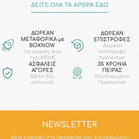
ΔΕΙΤΕ ΟΛΑ ΤΑ ΑΡΘΡΑ ΕΔΩ
ΔΩΡΕΑΝ
ΔΩΡΕΑΝ
ΜΕΤΑΦΟΡΙΚΑ με
ΕΠΙΣΤΡΟΦΕΣ
ΒΟΧΝΟW
Δωρεάν
επιστροφή
Για αγορές άνω
προϊόντων
των 49.00€
AΣΦΑΛΕΙΣ
35 ΧΡΟΝΙΑ
ΑΓΟΡΕΣ
ΠΕΙΡΑΣ
128 bit SSL
Εξειδικευμένο
protocols
Προσωπικό
NEWSLETTER
Κάνε εγγραφή στο Newsletter μας & ενημερώσου