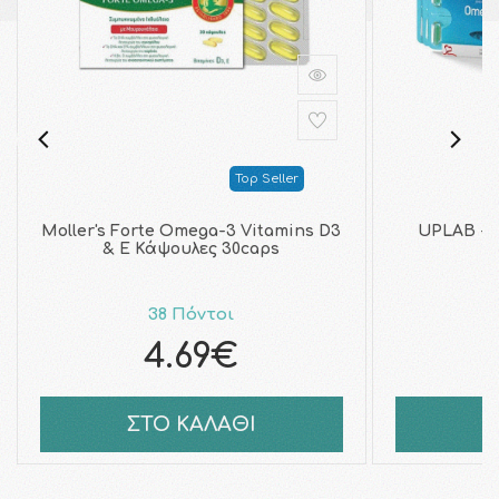
Top Seller
Moller's Forte Omega-3 Vitamins D3
UPLAB - 
& E Κάψουλες 30caps
38 Πόντοι
4.69€
ΣΤΟ ΚΑΛΑΘΙ
Σ