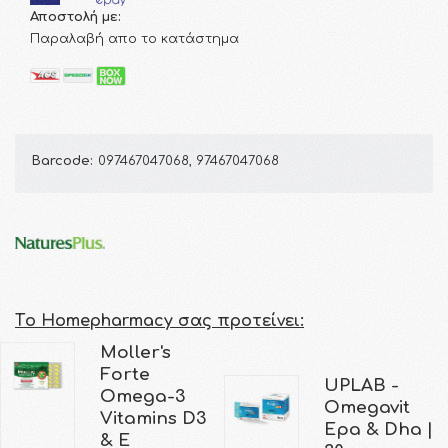
Αποστολή με:
Παραλαβή απο το κατάστημα
Barcode:
097467047068, 97467047068
Τo Homepharmacy σας προτείνει:
Moller's
Forte
UPLAB -
Omega-3
Omegavit
Vitamins D3
Epa & Dha |
& E