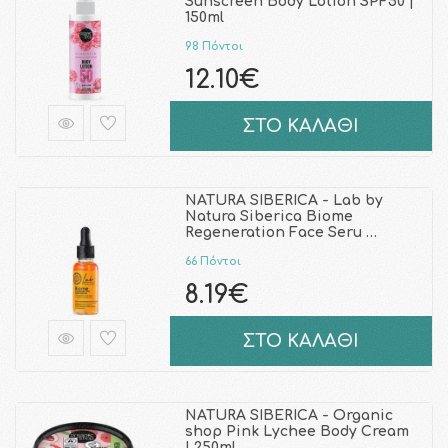
Sunscreen Body Lotion SPF50 |
150ml
98 Πόντοι
12.10€
ΣΤΟ ΚΑΛΑΘΙ
NATURA SIBERICA - Lab by
Natura Siberica Biome
Regeneration Face Seru …
66 Πόντοι
8.19€
ΣΤΟ ΚΑΛΑΘΙ
NATURA SIBERICA - Organic
shop Pink Lychee Body Cream
| 250ml