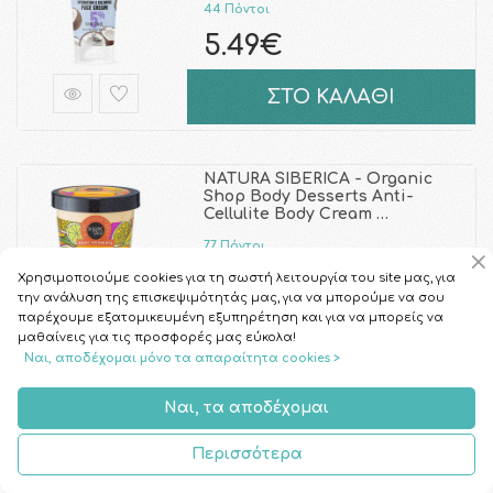
44 Πόντοι
5.49€
ΣΤΟ ΚΑΛΑΘΙ
NATURA SIBERICA - Organic
Shop Body Desserts Anti-
Cellulite Body Cream …
77 Πόντοι
9.50€
Χρησιμοποιούμε cookies για τη σωστή λειτουργία του site μας, για
την ανάλυση της επισκεψιμότητάς μας, για να μπορούμε να σου
παρέχουμε εξατομικευμένη εξυπηρέτηση και για να μπορείς να
ΣΤΟ ΚΑΛΑΘΙ
μαθαίνεις για τις προσφορές μας εύκολα!
Ναι, αποδέχομαι μόνο τα απαραίτητα cookies >
Ναι, τα αποδέχομαι
NATURA SIBERICA - Organic
Shop Body Desserts Hydrating
Body Mousse Coc …
Περισσότερα
70 Πόντοι