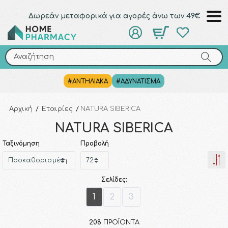
Δωρεάν μεταφορικά για αγορές άνω των 49€
Αναζήτηση
Αναζήτηση
#ΑΝΤΗΛΙΑΚΑ
#ΑΔΥΝΑΤΙΣΜΑ
Αρχική
/
Εταιρίες
/
NATURA SIBERICA
NATURA SIBERICA
Ταξινόμηση
Προβολή
Σελίδες:
1
2
3
208
ΠΡΟΪΌΝΤΑ