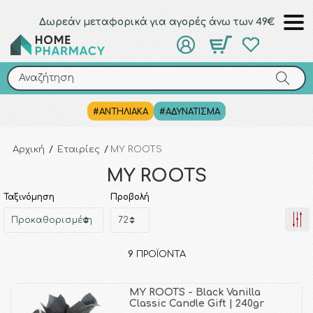
Δωρεάν μεταφορικά για αγορές άνω των 49€
Αναζήτηση
Αναζήτηση
#ΑΝΤΗΛΙΑΚΑ
#ΑΔΥΝΑΤΙΣΜΑ
Αρχική
/
Εταιρίες
/
MY ROOTS
MY ROOTS
Ταξινόμηση
Προβολή
9
ΠΡΟΪΌΝΤΑ
MY ROOTS - Βlack Vanilla
Classic Candle Gift | 240gr