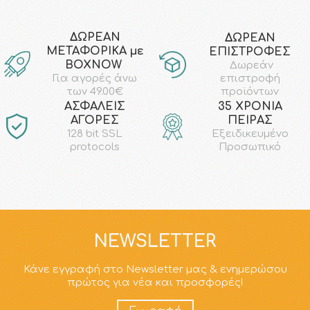
ΔΩΡΕΑΝ
ΔΩΡΕΑΝ
ΜΕΤΑΦΟΡΙΚΑ με
ΕΠΙΣΤΡΟΦΕΣ
ΒΟΧΝΟW
Δωρεάν
επιστροφή
Για αγορές άνω
προϊόντων
των 49.00€
AΣΦΑΛΕΙΣ
35 ΧΡΟΝΙΑ
ΑΓΟΡΕΣ
ΠΕΙΡΑΣ
128 bit SSL
Εξειδικευμένο
protocols
Προσωπικό
NEWSLETTER
Κάνε εγγραφή στο Newsletter μας & ενημερώσου
πρώτος για νέα και προσφορές!